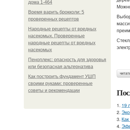
дома 1-464
Можно
Время варить брокколи: 5
Выбор
проверенных рецептов
масси
Народные рецепты от вредных
преим
насекомых. Проверенные
Стекл
народные рецепты от вредных
элект
насекомых
Пеноплекс: опасность для здоровья
или безопасная альтернатива
читат
Как построить фундамент УШП
своими руками: проверенные
Пос
советы и рекомендации
1.
19 
2.
Эко
3.
Как
4.
Эфф