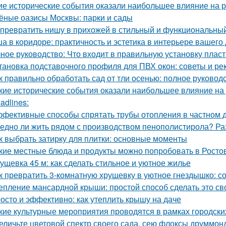
ие исторические события оказали наибольшее влияние на 
ёные оазисы Москвы: парки и сады
 превратить нишу в прихожей в стильный и функциональны
а в коридоре: практичность и эстетика в интерьере вашего
ное руководство: Что входит в правильную установку плас
тановка подставочного профиля для ПВХ окон: советы и р
к правильно обработать сад от тли осенью: полное руковод
кие исторические события оказали наибольшее влияние на
adlines:
фективные способы спрятать трубы отопления в частном д
едно ли жить рядом с производством пенополистирола? Ра
к выбрать затирку для плитки: основные моменты
кие местные блюда и продукты можно попробовать в Росто
ущевка 45 м: как сделать стильное и уютное жилье
к превратить 3-комнатную хрущевку в уютное гнездышко: с
епление мансардной крыши: простой способ сделать это с
осто и эффективно: как утеплить крышу на даче
кие культурные мероприятия проводятся в рамках городски
еличьте цветовой спектр своего сада, сею флоксы друммон