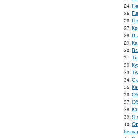
24.
Ги
25.
Ги
26.
Пр
27.
Кр
28.
Вы
29.
Ка
30.
Вс
31.
Тл
32.
Ку
33.
Ту
34.
Ск
35.
Ка
36.
Об
37.
Об
38.
Ка
39.
Я 
40.
От
беска