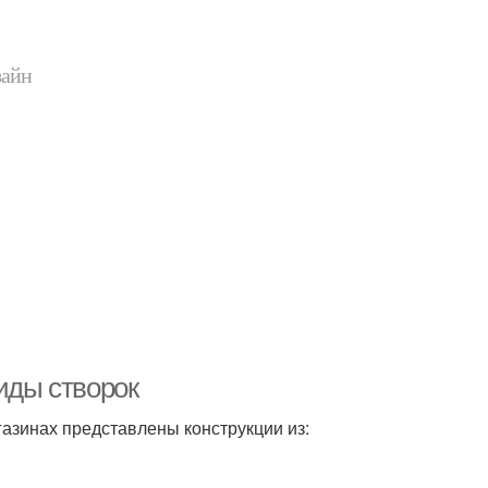
зайн
Виды створок
газинах представлены конструкции из: