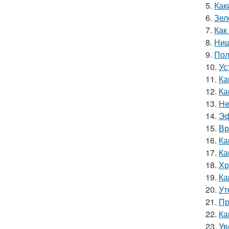
5.
Как
6.
Зел
7.
Как
8.
Ниш
9.
Пол
10.
Ус
11.
Ка
12.
Ка
13.
He
14.
Эф
15.
Вр
16.
Ка
17.
Ка
18.
Хр
19.
Ка
20.
Ут
21.
Пр
22.
Ка
23.
Ув