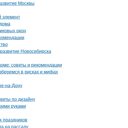
развитие Москвы
й элемент
 дома
тиковых окон
екомендации
ство
 развитие Новосибирска
оме: советы и рекомендации
зберемся в рисках и мифах
ве-на-Дону
оветы по дизайну
воими руками
х праздников
да на рассаду