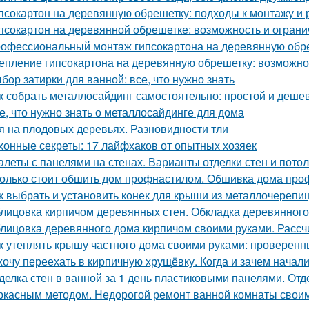
псокартон на деревянную обрешетку: подходы к монтажу и 
псокартон на деревянной обрешетке: возможность и огран
офессиональный монтаж гипсокартона на деревянную обреш
епление гипсокартона на деревянную обрешетку: возможно
бор затирки для ванной: все, что нужно знать
к собрать металлосайдинг самостоятельно: простой и деше
е, что нужно знать о металлосайдинге для дома
я на плодовых деревьях. Разновидности тли
хонные секреты: 17 лайфхаков от опытных хозяек
алеты с панелями на стенах. Варианты отделки стен и пото
олько стоит обшить дом профнастилом. Обшивка дома проф
к выбрать и установить конек для крыши из металлочерепи
лицовка кирпичом деревянных стен. Обкладка деревянного
лицовка деревянного дома кирпичом своими руками. Расс
к утеплять крышу частного дома своими руками: проверен
хочу переехать в кирпичную хрущёвку. Когда и зачем начал
делка стен в ванной за 1 день пластиковыми панелями. От
ркасным методом. Недорогой ремонт ванной комнаты свои