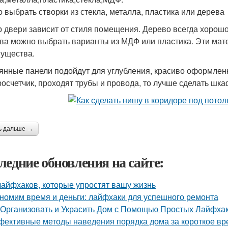
 выбрать створки из стекла, металла, пластика или дерева
 двери зависит от стиля помещения. Дерево всегда хорошо 
ва можно выбрать варианты из МДФ или пластика. Эти мат
ущества.
янные панели подойдут для углубления, красиво оформленн
росчетчик, проходят трубы и провода, то лучше сделать шк
ь дальше →
ледние обновления на сайте:
лайфхаков, которые упростят вашу жизнь
номим время и деньги: лайфхаки для успешного ремонта
 Организовать и Украсить Дом с Помощью Простых Лайфха
ективные методы наведения порядка дома за короткое вр