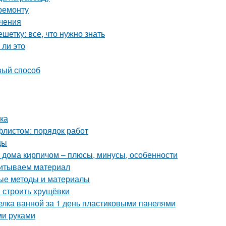
ремонту
ичения
етку: все, что нужно знать
 ли это
вый способ
лка
листом: порядок работ
цы
 дома кирпичом – плюсы, минусы, особенности
читываем материал
ные методы и материалы
и строить хрущёвки
делка ванной за 1 день пластиковыми панелями
ми руками