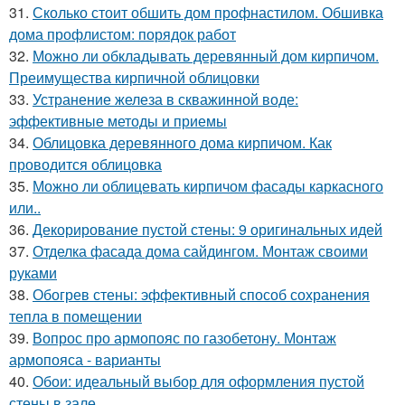
31.
Сколько стоит обшить дом профнастилом. Обшивка
дома профлистом: порядок работ
32.
Можно ли обкладывать деревянный дом кирпичом.
Преимущества кирпичной облицовки
33.
Устранение железа в скважинной воде:
эффективные методы и приемы
34.
Облицовка деревянного дома кирпичом. Как
проводится облицовка
35.
Можно ли облицевать кирпичом фасады каркасного
или..
36.
Декорирование пустой стены: 9 оригинальных идей
37.
Отделка фасада дома сайдингом. Монтаж своими
руками
38.
Обогрев стены: эффективный способ сохранения
тепла в помещении
39.
Вопрос про армопояс по газобетону. Монтаж
армопояса - варианты
40.
Обои: идеальный выбор для оформления пустой
стены в зале