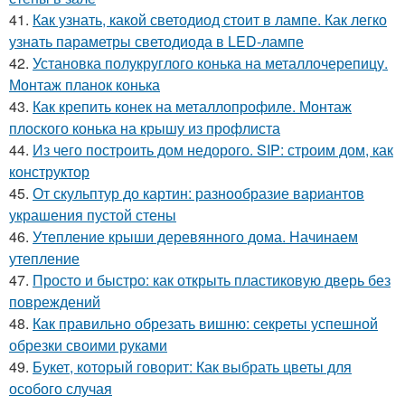
41.
Как узнать, какой светодиод стоит в лампе. Как легко
узнать параметры светодиода в LED-лампе
42.
Установка полукруглого конька на металлочерепицу.
Монтаж планок конька
43.
Как крепить конек на металлопрофиле. Монтаж
плоского конька на крышу из профлиста
44.
Из чего построить дом недорого. SIP: строим дом, как
конструктор
45.
От скульптур до картин: разнообразие вариантов
украшения пустой стены
46.
Утепление крыши деревянного дома. Начинаем
утепление
47.
Просто и быстро: как открыть пластиковую дверь без
повреждений
48.
Как правильно обрезать вишню: секреты успешной
обрезки своими руками
49.
Букет, который говорит: Как выбрать цветы для
особого случая