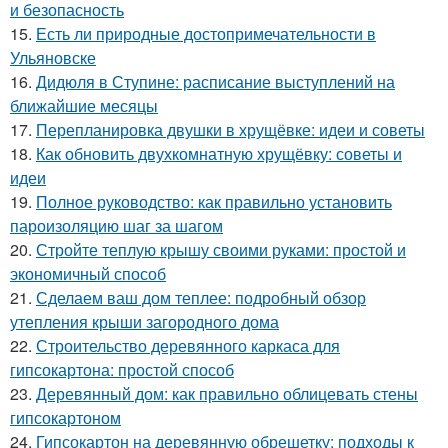
и безопасность
15.
Есть ли природные достопримечательности в
Ульяновске
16.
Дидюля в Ступине: расписание выступлений на
ближайшие месяцы
17.
Перепланировка двушки в хрущёвке: идеи и советы
18.
Как обновить двухкомнатную хрущёвку: советы и
идеи
19.
Полное руководство: как правильно установить
пароизоляцию шаг за шагом
20.
Стройте теплую крышу своими руками: простой и
экономичный способ
21.
Сделаем ваш дом теплее: подробный обзор
утепления крыши загородного дома
22.
Строительство деревянного каркаса для
гипсокартона: простой способ
23.
Деревянный дом: как правильно облицевать стены
гипсокартоном
24.
Гипсокартон на деревянную обрешетку: подходы к