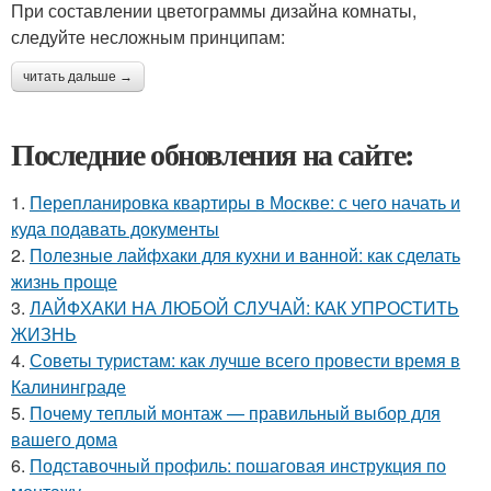
При составлении цветограммы дизайна комнаты,
следуйте несложным принципам:
читать дальше →
Последние обновления на сайте:
1.
Перепланировка квартиры в Москве: с чего начать и
куда подавать документы
2.
Полезные лайфхаки для кухни и ванной: как сделать
жизнь проще
3.
ЛАЙФХАКИ НА ЛЮБОЙ СЛУЧАЙ: КАК УПРОСТИТЬ
ЖИЗНЬ
4.
Советы туристам: как лучше всего провести время в
Калининграде
5.
Почему теплый монтаж — правильный выбор для
вашего дома
6.
Подставочный профиль: пошаговая инструкция по