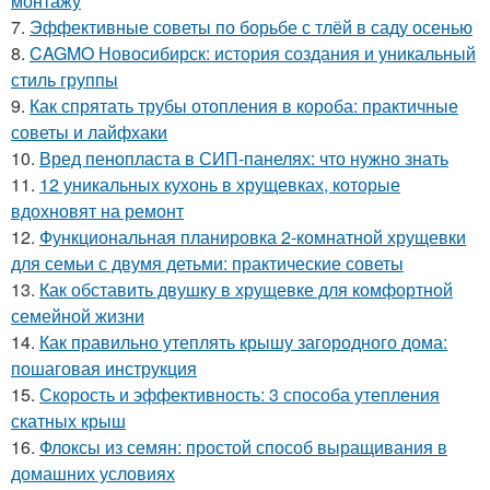
монтажу
7.
Эффективные советы по борьбе с тлёй в саду осенью
8.
CAGMO Новосибирск: история создания и уникальный
стиль группы
9.
Как спрятать трубы отопления в короба: практичные
советы и лайфхаки
10.
Вред пенопласта в СИП-панелях: что нужно знать
11.
12 уникальных кухонь в хрущевках, которые
вдохновят на ремонт
12.
Функциональная планировка 2-комнатной хрущевки
для семьи с двумя детьми: практические советы
13.
Как обставить двушку в хрущевке для комфортной
семейной жизни
14.
Как правильно утеплять крышу загородного дома:
пошаговая инструкция
15.
Скорость и эффективность: 3 способа утепления
скатных крыш
16.
Флоксы из семян: простой способ выращивания в
домашних условиях