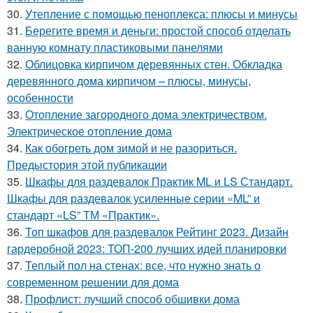
30.
Утепление с помощью пеноплекса: плюсы и минусы
31.
Берегите время и деньги: простой способ отделать
ванную комнату пластиковыми панелями
32.
Облицовка кирпичом деревянных стен. Обкладка
деревянного дома кирпичом – плюсы, минусы,
особенности
33.
Отопление загородного дома электричеством.
Электрическое отопление дома
34.
Как обогреть дом зимой и не разориться.
Предыстория этой публикации
35.
Шкафы для раздевалок Практик ML и LS Стандарт.
Шкафы для раздевалок усиленные серии «ML” и
стандарт «LS” ТМ «Практик».
36.
Топ шкафов для раздевалок Рейтинг 2023. Дизайн
гардеробной 2023: ТОП-200 лучших идей планировки
37.
Теплый пол на стенах: все, что нужно знать о
современном решении для дома
38.
Профлист: лучший способ обшивки дома