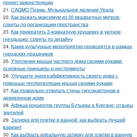
проект реконструкции
21.
CAGMO Пермь: Музыкальное явление Урала
22.
Как выжать максимум из 30 квадратных метров:
советы по организации пространства
23.
Как превратить 3-комнатную хрущевку в уютное
гнездышко: советы по дизайну
24.
Какие культурные мероприятия проводятся в рамках
городских праздников
25.
Утепление крыши частного дома своими руками:
основные принципы и инструменты
26.
Улучшите энергоэффективность своего дома с
помощью теплоизоляции крыши своими руками
27.
Как правильно отделать стены гипсокартоном в
деревянном доме
28.
Афиша концертов группы Бутырка в Кургане: отзывы
зрителей
29.
Затирка для плитки в ванной: как выбрать лучший
вариант
30.
Как выбрать идеальную затирку для плитки в ванную