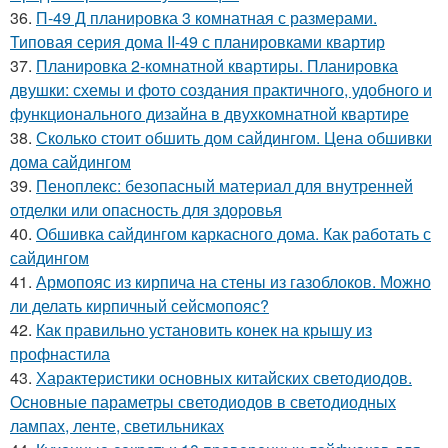
36.
П-49 Д планировка 3 комнатная с размерами.
Типовая серия дома II-49 с планировками квартир
37.
Планировка 2-комнатной квартиры. Планировка
двушки: схемы и фото создания практичного, удобного и
функционального дизайна в двухкомнатной квартире
38.
Сколько стоит обшить дом сайдингом. Цена обшивки
дома сайдингом
39.
Пеноплекс: безопасный материал для внутренней
отделки или опасность для здоровья
40.
Обшивка сайдингом каркасного дома. Как работать с
сайдингом
41.
Армопояс из кирпича на стены из газоблоков. Можно
ли делать кирпичный сейсмопояс?
42.
Как правильно установить конек на крышу из
профнастила
43.
Характеристики основных китайских светодиодов.
Основные параметры светодиодов в светодиодных
лампах, ленте, светильниках