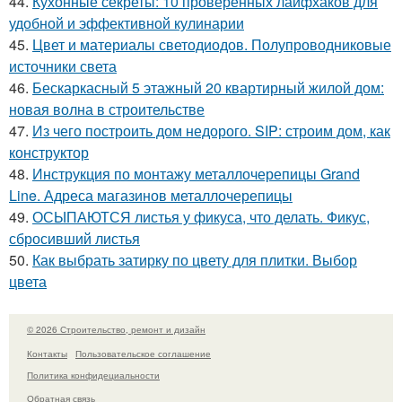
44.
Кухонные секреты: 10 проверенных лайфхаков для
удобной и эффективной кулинарии
45.
Цвет и материалы светодиодов. Полупроводниковые
источники света
46.
Бескаркасный 5 этажный 20 квартирный жилой дом:
новая волна в строительстве
47.
Из чего построить дом недорого. SIP: строим дом, как
конструктор
48.
Инструкция по монтажу металлочерепицы Grand
Line. Адреса магазинов металлочерепицы
49.
ОСЫПАЮТСЯ листья у фикуса, что делать. Фикус,
сбросивший листья
50.
Как выбрать затирку по цвету для плитки. Выбор
цвета
© 2026 Строительство, ремонт и дизайн
Контакты
Пользовательское соглашение
Политика конфидециальности
Обратная связь