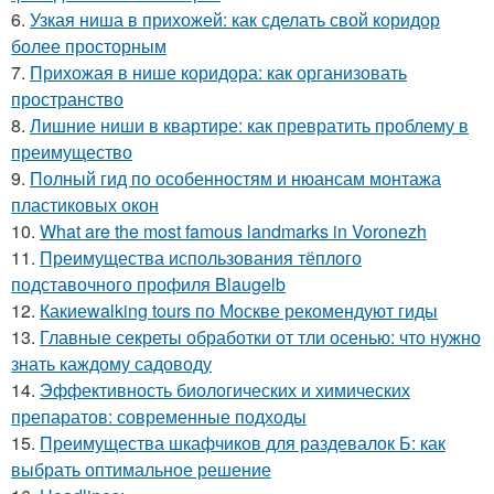
6.
Узкая ниша в прихожей: как сделать свой коридор
более просторным
7.
Прихожая в нише коридора: как организовать
пространство
8.
Лишние ниши в квартире: как превратить проблему в
преимущество
9.
Полный гид по особенностям и нюансам монтажа
пластиковых окон
10.
What are the most famous landmarks in Voronezh
11.
Преимущества использования тёплого
подставочного профиля Blaugelb
12.
Какиеwalking tours по Москве рекомендуют гиды
13.
Главные секреты обработки от тли осенью: что нужно
знать каждому садоводу
14.
Эффективность биологических и химических
препаратов: современные подходы
15.
Преимущества шкафчиков для раздевалок Б: как
выбрать оптимальное решение