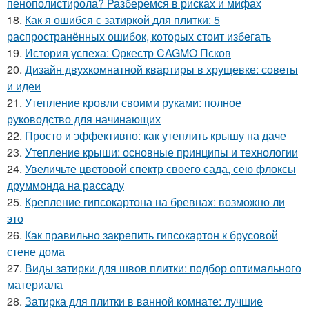
пенополистирола? Разберемся в рисках и мифах
18.
Как я ошибся с затиркой для плитки: 5
распространённых ошибок, которых стоит избегать
19.
История успеха: Оркестр CAGMO Псков
20.
Дизайн двухкомнатной квартиры в хрущевке: советы
и идеи
21.
Утепление кровли своими руками: полное
руководство для начинающих
22.
Просто и эффективно: как утеплить крышу на даче
23.
Утепление крыши: основные принципы и технологии
24.
Увеличьте цветовой спектр своего сада, сею флоксы
друммонда на рассаду
25.
Крепление гипсокартона на бревнах: возможно ли
это
26.
Как правильно закрепить гипсокартон к брусовой
стене дома
27.
Виды затирки для швов плитки: подбор оптимального
материала
28.
Затирка для плитки в ванной комнате: лучшие