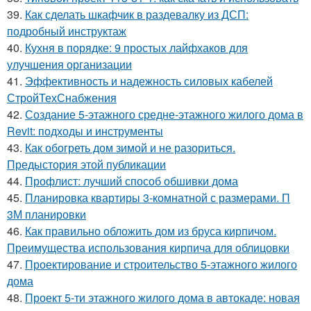
39.
Как сделать шкафчик в раздевалку из ДСП:
подробный инструктаж
40.
Кухня в порядке: 9 простых лайфхаков для
улучшения организации
41.
Эффективность и надежность силовых кабелей
СтройТехСнабжения
42.
Создание 5-этажного средне-этажного жилого дома в
Revit: подходы и инструменты
43.
Как обогреть дом зимой и не разориться.
Предыстория этой публикации
44.
Профлист: лучший способ обшивки дома
45.
Планировка квартиры 3-комнатной с размерами. П
3М планировки
46.
Как правильно обложить дом из бруса кирпичом.
Преимущества использования кирпича для облицовки
47.
Проектирование и строительство 5-этажного жилого
дома
48.
Проект 5-ти этажного жилого дома в автокаде: новая