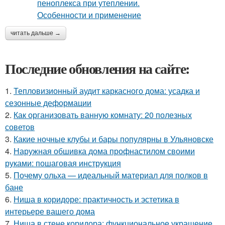
читать дальше →
Последние обновления на сайте:
1.
Тепловизионный аудит каркасного дома: усадка и
сезонные деформации
2.
Как организовать ванную комнату: 20 полезных
советов
3.
Какие ночные клубы и бары популярны в Ульяновске
4.
Наружная обшивка дома профнастилом своими
руками: пошаговая инструкция
5.
Почему ольха — идеальный материал для полков в
бане
6.
Ниша в коридоре: практичность и эстетика в
интерьере вашего дома
7.
Ниша в стене коридора: функциональное украшение