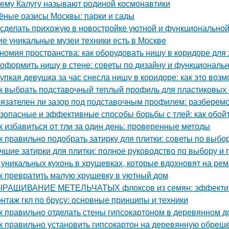
ему Калугу называют родиной космонавтики
ёные оазисы Москвы: парки и сады
 сделать прихожую в новостройке уютной и функционально
ие уникальные музеи техники есть в Москве
номия пространства: как оборудовать нишу в коридоре для
 оформить нишу в стене: советы по дизайну и функциональ
упкая девушка за час снесла нишу в коридоре: как это воз
к выбрать подставочный теплый профиль для пластиковых 
язателен ли зазор под подставочным профилем: разберемс
зопасные и эффективные способы борьбы с тлей: как обой
к избавиться от тли за один день: проверенные методы
к правильно подобрать затирку для плитки: советы по выбо
чшие затирки для плитки: полное руководство по выбору и
 уникальных кухонь в хрущевках, которые вдохновят на рем
к превратить малую хрущевку в уютный дом
РАЩИВАНИЕ МЕТЕЛЬЧАТЫХ флоксов из семян: эффектив
нтаж гкл по брусу: основные принципы и техники
к правильно отделать стены гипсокартоном в деревянном 
к правильно установить гипсокартон на деревянную обреше