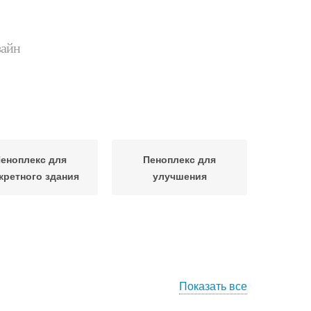
зайн
еноплекс для
Пеноплекс для
кретного здания
улучшения
Показать все