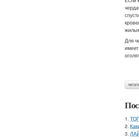
Если 
черда
спуст
крове
жилым
Для ч
имеет
оголят
читат
Пос
1.
ТОП
2.
Как
3.
ЛА