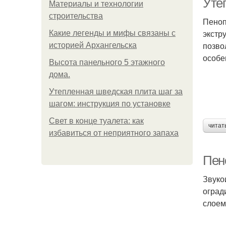
Уте
Материалы и технологии
строительства
Пеноп
экстр
Какие легенды и мифы связаны с
позво
историей Архангельска
особе
Высота панельного 5 этажного
дома.
Утепленная шведская плита шаг за
шагом: инструкция по установке
Свет в конце туалета: как
читат
избавиться от неприятного запаха
Пен
Звуко
оград
слоем