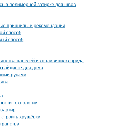
сь в полимерной затирке для швов
ные принципы и рекомендации
ой способ
вый способ
оинства панелей из поливинилхлорида
м сайдинге для дома
оими руками
тива
та
ности технологии
квартир
и строить хрущёвки
странства
и