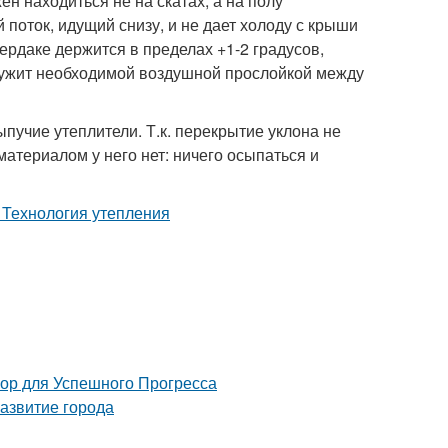
н находиться не на скатах, а на полу
поток, идущий снизу, и не дает холоду с крыши
ердаке держится в пределах +1-2 градусов,
служит необходимой воздушной прослойкой между
пучие утеплители. Т.к. перекрытие уклона не
атериалом у него нет: ничего осыпаться и
 для Успешного Прогресса
азвитие города