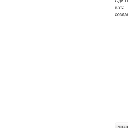
Один 
вата 
созда
читат