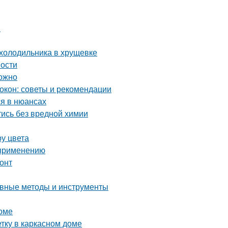
й
 холодильника в хрущевке
ности
можно
окон: советы и рекомендации
я в нюансах
тись без вредной химии
ру цвета
 применению
онт
ные методы и инструменты
доме
тку в каркасном доме