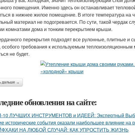
крыша у вас холодная, значит теплоизолирующий слой долже
чного помещения. Именно здесь он останавливает тепловой 
иться в нижнее жилое помещение. В итоге температура на ч
льный материал не подогревается. По сути, такой чердак 
и комнатами дома и тонким перекрытием крыши.
ердачного перекрытия подходят все рулонные, плитные и сы
, особого требования к используемым теплоизоляционным м
ься не будет.
ь дальше →
ледние обновления на сайте:
-10 ЛУЧШИХ ИНСТРУМЕНТОВ и ИДЕЕЙ: Экспертный Выбор
ие исторические события оказали наибольшее влияние на р
ЙФХАКИ НА ЛЮБОЙ СЛУЧАЙ: КАК УПРОСТИТЬ ЖИЗНЬ