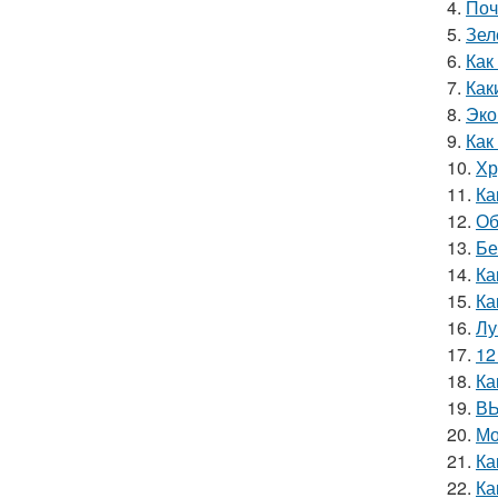
4.
Поч
5.
Зел
6.
Как
7.
Как
8.
Эко
9.
Как
10.
Хр
11.
Ка
12.
Об
13.
Бе
14.
Ка
15.
Ка
16.
Лу
17.
12
18.
Ка
19.
ВЫ
20.
Мо
21.
Ка
22.
Ка