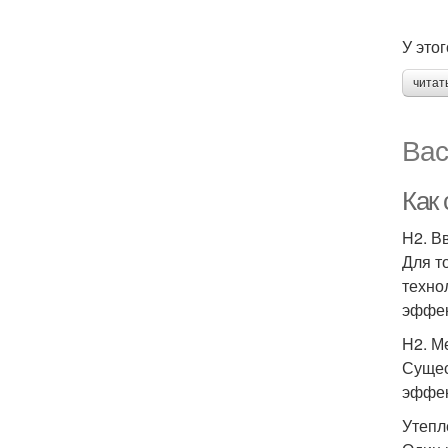
У это
читат
Вас
Как
H2. В
Для т
техно
эффек
H2. М
Сущес
эффек
Утепл