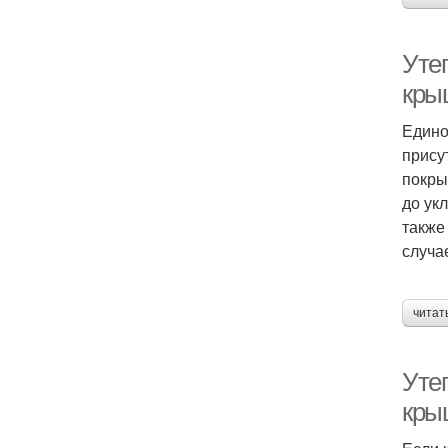
Уте
кры
Едино
прису
покры
до ук
также
случа
читат
Уте
кры