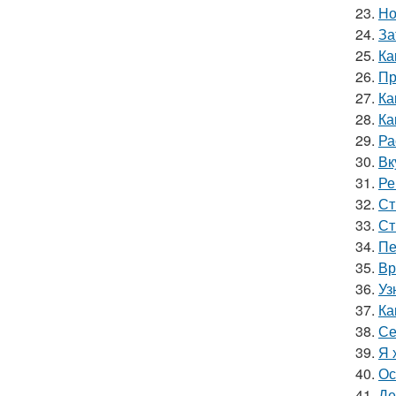
23.
Но
24.
За
25.
Ка
26.
Пр
27.
Ка
28.
Ка
29.
Ра
30.
Вк
31.
Ре
32.
Ст
33.
Ст
34.
Пе
35.
Вр
36.
Уз
37.
Ка
38.
Се
39.
Я 
40.
Ос
41.
Де