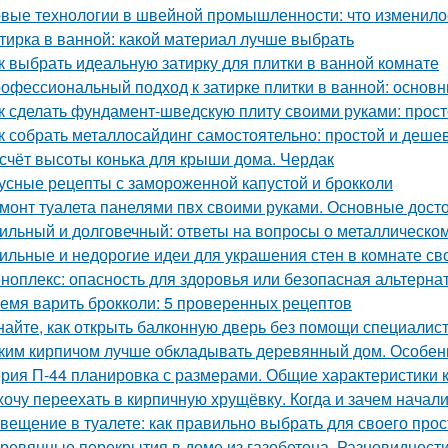
вые технологии в швейной промышленности: что изменило
тирка в ванной: какой материал лучше выбрать
к выбрать идеальную затирку для плитки в ванной комнате
офессиональный подход к затирке плитки в ванной: основ
к сделать фундамент-шведскую плиту своими руками: прост
к собрать металлосайдинг самостоятельно: простой и деше
счёт высоты конька для крыши дома. Чердак
усные рецепты с замороженной капустой и брокколи
монт туалета панелями пвх своими руками. Основные дост
ильный и долговечный: ответы на вопросы о металлическо
ильные и недорогие идеи для украшения стен в комнате св
ноплекс: опасность для здоровья или безопасная альтерна
емя варить брокколи: 5 проверенных рецептов
найте, как открыть балконную дверь без помощи специалис
ким кирпичом лучше обкладывать деревянный дом. Особен
рия П-44 планировка с размерами. Общие характеристики 
хочу переехать в кирпичную хрущёвку. Когда и зачем начал
вещение в туалете: как правильно выбрать для своего про
ревянные перекрытия в доме из газобетона. Разновидност