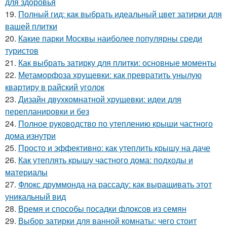
для здоровья
19.
Полный гид: как выбрать идеальный цвет затирки для
вашей плитки
20.
Какие парки Москвы наиболее популярны среди
туристов
21.
Как выбрать затирку для плитки: основные моменты
22.
Метаморфоза хрущевки: как превратить унылую
квартиру в райский уголок
23.
Дизайн двухкомнатной хрущевки: идеи для
перепланировки и без
24.
Полное руководство по утеплению крыши частного
дома изнутри
25.
Просто и эффективно: как утеплить крышу на даче
26.
Как утеплять крышу частного дома: подходы и
материалы
27.
Флокс друммонда на рассаду: как выращивать этот
уникальный вид
28.
Время и способы посадки флоксов из семян
29.
Выбор затирки для ванной комнаты: чего стоит