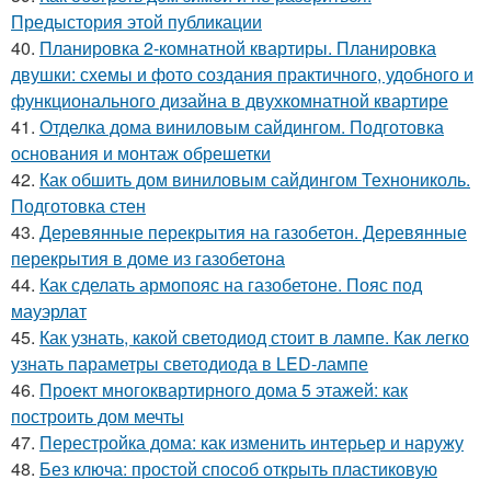
Предыстория этой публикации
40.
Планировка 2-комнатной квартиры. Планировка
двушки: схемы и фото создания практичного, удобного и
функционального дизайна в двухкомнатной квартире
41.
Отделка дома виниловым сайдингом. Подготовка
основания и монтаж обрешетки
42.
Как обшить дом виниловым сайдингом Технониколь.
Подготовка стен
43.
Деревянные перекрытия на газобетон. Деревянные
перекрытия в доме из газобетона
44.
Как сделать армопояс на газобетоне. Пояс под
мауэрлат
45.
Как узнать, какой светодиод стоит в лампе. Как легко
узнать параметры светодиода в LED-лампе
46.
Проект многоквартирного дома 5 этажей: как
построить дом мечты
47.
Перестройка дома: как изменить интерьер и наружу
48.
Без ключа: простой способ открыть пластиковую