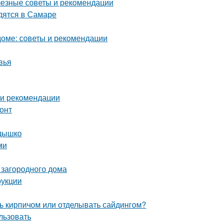
лезные советы и рекомендации
дятся в Самаре
оме: советы и рекомендации
вья
 и рекомендации
онт
здышко
ми
 загородного дома
рукции
ь кирпичом или отделывать сайдингом?
льзовать