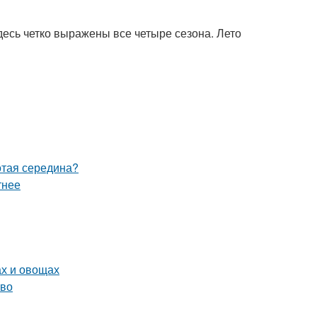
здесь четко выражены все четыре сезона. Лето
отая середина?
тнее
ах и овощах
тво