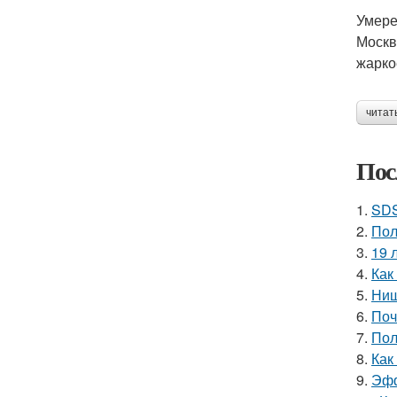
Умере
Москв
жарко
читат
Пос
1.
SDS
2.
Пол
3.
19 
4.
Как
5.
Ниш
6.
Поч
7.
Пол
8.
Как
9.
Эфф