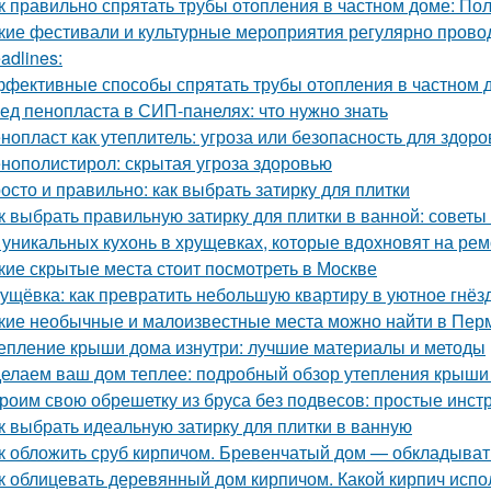
к правильно спрятать трубы отопления в частном доме: По
кие фестивали и культурные мероприятия регулярно прово
adlines:
фективные способы спрятать трубы отопления в частном д
ед пенопласта в СИП-панелях: что нужно знать
нопласт как утеплитель: угроза или безопасность для здоро
нополистирол: скрытая угроза здоровью
осто и правильно: как выбрать затирку для плитки
к выбрать правильную затирку для плитки в ванной: советы
 уникальных кухонь в хрущевках, которые вдохновят на рем
кие скрытые места стоит посмотреть в Москве
ущёвка: как превратить небольшую квартиру в уютное гнё
кие необычные и малоизвестные места можно найти в Пер
епление крыши дома изнутри: лучшие материалы и методы
елаем ваш дом теплее: подробный обзор утепления крыши
роим свою обрешетку из бруса без подвесов: простые инст
к выбрать идеальную затирку для плитки в ванную
к обложить сруб кирпичом. Бревенчатый дом — обкладыват
к облицевать деревянный дом кирпичом. Какой кирпич испо