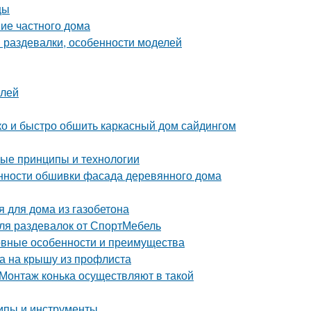
цы
ние частного дома
 раздевалки, особенности моделей
елей
гко и быстро обшить каркасный дом сайдингом
ные принципы и технологии
нности обшивки фасада деревянного дома
я для дома из газобетона
ля раздевалок от СпортМебель
новные особенности и преимущества
ка на крышу из профлиста
Монтаж конька осуществляют в такой
ипы и инструменты