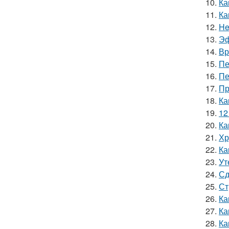
10.
Ка
11.
Ка
12.
He
13.
Эф
14.
Вр
15.
Пе
16.
Пе
17.
Пр
18.
Ка
19.
12
20.
Ка
21.
Хр
22.
Ка
23.
Ут
24.
Сд
25.
Ст
26.
Ка
27.
Ка
28.
Ка