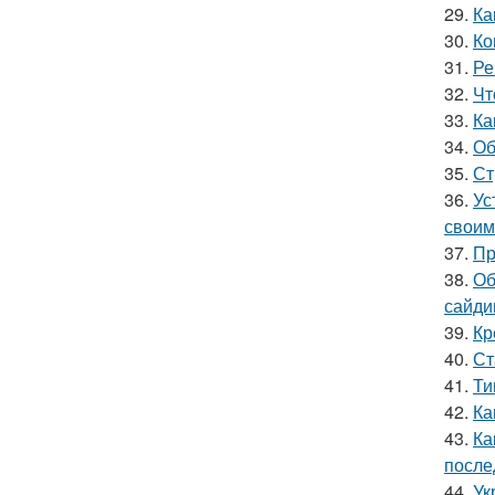
29.
Ка
30.
Ко
31.
Ре
32.
Чт
33.
Ка
34.
Об
35.
Ст
36.
Ус
своим
37.
Пр
38.
Об
сайди
39.
Кр
40.
Ст
41.
Ти
42.
Ка
43.
Ка
после
44.
Ук