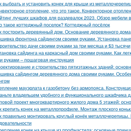
к выбрать и установить конек для крыши из металлочерепи
нвекторное отопление, что это такое. Конвекторное отопле
йтинг лучших шкафов для раздевалок 2023. Обзор мебели в
о такое коттеджный поселок? Коттеджный посёлок
к построить деревянный дом. Основание деревянного дома
шивка фронтона сайдингом своими руками. Установка пан
роительство дачи своими руками за три месяца и $3 тысячи
тановка сайдинга на каркасный дом своими руками. Как ле
и руками – пошаговая инструкция
оектирование и строительство пятиэтажных зданий: основ
шивка сайдингом деревянного дома своими руками. Особе
нгом
епление мауэрлата к газобетону без армопояса. Конструкци
аньте владельцем удобного и функционального шкафчика д
повой проект многоквартирного жилого дома 5 этажей: ос
к крепить конек на металлопрофиле. Монтаж плоского конь
к правильно монтировать круглый конёк металлочерепицы. 
довательности
репление конек на крыше из профнастила: основные принц