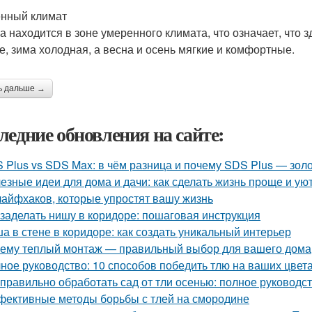
нный климат
а находится в зоне умеренного климата, что означает, что 
е, зима холодная, а весна и осень мягкие и комфортные.
ь дальше →
ледние обновления на сайте:
 Plus vs SDS Max: в чём разница и почему SDS Plus — зол
езные идеи для дома и дачи: как сделать жизнь проще и ую
лайфхаков, которые упростят вашу жизнь
 заделать нишу в коридоре: пошаговая инструкция
а в стене в коридоре: как создать уникальный интерьер
ему теплый монтаж — правильный выбор для вашего дома
ное руководство: 10 способов победить тлю на ваших цвет
 правильно обработать сад от тли осенью: полное руководс
ективные методы борьбы с тлей на смородине