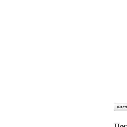
читат
Пос