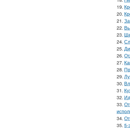
19.
Кр
20.
Кр
21.
За
22.
Вы
23.
Ще
24.
Сл
25.
Ди
26.
От
27.
Ка
28.
Пр
29.
Лу
30.
Вл
31.
Ку
32.
Ид
33.
От
испол
34.
От
35.
5-