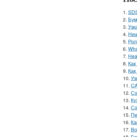
1.
SDS
2.
Бум
3.
Узк
4.
Ниш
5.
Рол
6.
Wha
7.
Hea
8.
Как
9.
Как
10.
Уз
11.
CA
12.
Со
13.
Ку
14.
Со
15.
Пе
16.
Ка
17.
Во
18.
Ги