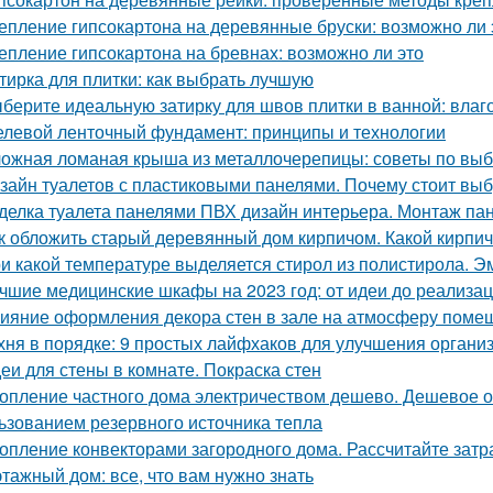
епление гипсокартона на деревянные бруски: возможно ли 
епление гипсокартона на бревнах: возможно ли это
тирка для плитки: как выбрать лучшую
берите идеальную затирку для швов плитки в ванной: влаго
левой ленточный фундамент: принципы и технологии
ожная ломаная крыша из металлочерепицы: советы по выб
зайн туалетов с пластиковыми панелями. Почему стоит выб
делка туалета панелями ПВХ дизайн интерьера. Монтаж па
к обложить старый деревянный дом кирпичом. Какой кирпи
и какой температуре выделяется стирол из полистирола. Эм
чшие медицинские шкафы на 2023 год: от идеи до реализа
ияние оформления декора стен в зале на атмосферу поме
хня в порядке: 9 простых лайфхаков для улучшения органи
еи для стены в комнате. Покраска стен
опление частного дома электричеством дешево. Дешевое о
ьзованием резервного источника тепла
опление конвекторами загородного дома. Рассчитайте затр
этажный дом: все, что вам нужно знать