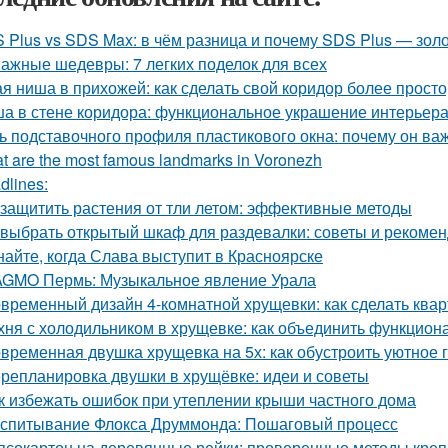
 Plus vs SDS Max: в чём разница и почему SDS Plus — зол
ажные шедевры: 7 легких поделок для всех
ая ниша в прихожей: как сделать свой коридор более прост
а в стене коридора: функциональное украшение интерьер
ь подставочного профиля пластикового окна: почему он ва
t are the most famous landmarks in Voronezh
dlines:
 защитить растения от тли летом: эффективные методы
 выбрать открытый шкаф для раздевалки: советы и рекоме
найте, когда Слава выступит в Красноярске
GMO Пермь: Музыкальное явление Урала
временный дизайн 4-комнатной хрущевки: как сделать ква
хня с холодильником в хрущевке: как объединить функциона
временная двушка хрущевка на 5х: как обустроить уютное 
репланировка двушки в хрущёвке: идеи и советы
к избежать ошибок при утеплении крыши частного дома
спитывание Флокса Друммонда: Пошаговый процесс
псокартон на деревянные рейки: проверенные методы кре