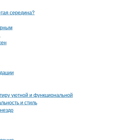
отая середина?
орным
а
жен
ндации
ртиру уютной и функциональной
льность и стиль
гнездо
пления