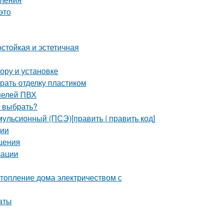
это
стойкая и эстетичная
ору и установке
рать отделку пластиком
нелей ПВХ
ч выбрать?
ульсионный (ПСЭ)[править | править код]
ции
щения
зации
топление дома электричеством с
аты