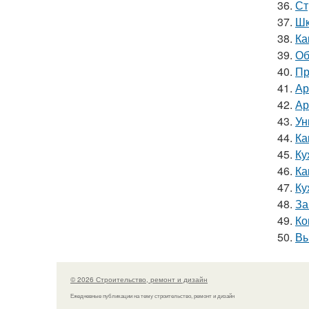
36.
Ст
37.
Шк
38.
Ка
39.
Об
40.
Пр
41.
Ар
42.
Ар
43.
Ун
44.
Ка
45.
Ку
46.
Ка
47.
Ку
48.
За
49.
Ко
50.
Вы
© 2026 Строительство, ремонт и дизайн
Ежедневные публикации на тему строительство, ремонт и дизайн