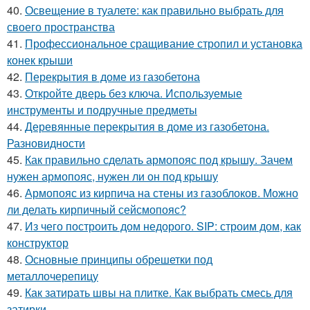
40.
Освещение в туалете: как правильно выбрать для
своего пространства
41.
Профессиональное сращивание стропил и установка
конек крыши
42.
Перекрытия в доме из газобетона
43.
Откройте дверь без ключа. Используемые
инструменты и подручные предметы
44.
Деревянные перекрытия в доме из газобетона.
Разновидности
45.
Как правильно сделать армопояс под крышу. Зачем
нужен армопояс, нужен ли он под крышу
46.
Армопояс из кирпича на стены из газоблоков. Можно
ли делать кирпичный сейсмопояс?
47.
Из чего построить дом недорого. SIP: строим дом, как
конструктор
48.
Основные принципы обрешетки под
металлочерепицу
49.
Как затирать швы на плитке. Как выбрать смесь для
затирки