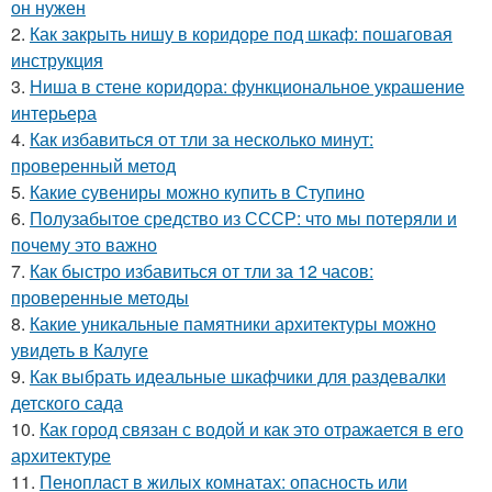
он нужен
2.
Как закрыть нишу в коридоре под шкаф: пошаговая
инструкция
3.
Ниша в стене коридора: функциональное украшение
интерьера
4.
Как избавиться от тли за несколько минут:
проверенный метод
5.
Какие сувениры можно купить в Ступино
6.
Полузабытое средство из СССР: что мы потеряли и
почему это важно
7.
Как быстро избавиться от тли за 12 часов:
проверенные методы
8.
Какие уникальные памятники архитектуры можно
увидеть в Калуге
9.
Как выбрать идеальные шкафчики для раздевалки
детского сада
10.
Как город связан с водой и как это отражается в его
архитектуре
11.
Пенопласт в жилых комнатах: опасность или