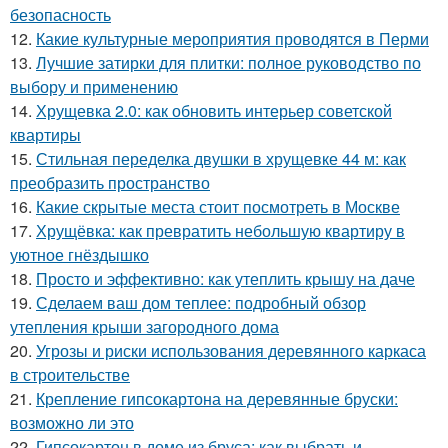
безопасность
12.
Какие культурные мероприятия проводятся в Перми
13.
Лучшие затирки для плитки: полное руководство по
выбору и применению
14.
Хрущевка 2.0: как обновить интерьер советской
квартиры
15.
Стильная переделка двушки в хрущевке 44 м: как
преобразить пространство
16.
Какие скрытые места стоит посмотреть в Москве
17.
Хрущёвка: как превратить небольшую квартиру в
уютное гнёздышко
18.
Просто и эффективно: как утеплить крышу на даче
19.
Сделаем ваш дом теплее: подробный обзор
утепления крыши загородного дома
20.
Угрозы и риски использования деревянного каркаса
в строительстве
21.
Крепление гипсокартона на деревянные бруски:
возможно ли это
22.
Гипсокартон в доме из бруса: как выбрать и