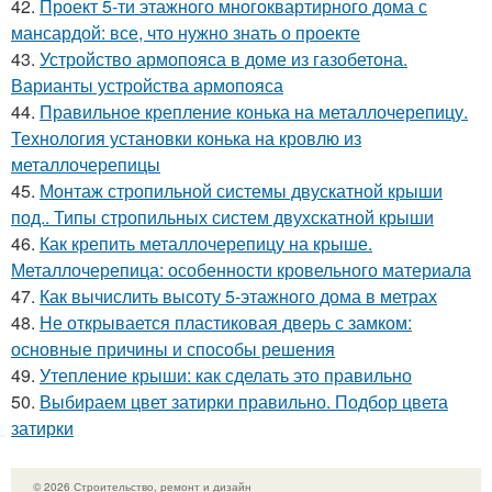
42.
Проект 5-ти этажного многоквартирного дома с
мансардой: все, что нужно знать о проекте
43.
Устройство армопояса в доме из газобетона.
Варианты устройства армопояса
44.
Правильное крепление конька на металлочерепицу.
Технология установки конька на кровлю из
металлочерепицы
45.
Монтаж стропильной системы двускатной крыши
под.. Типы стропильных систем двухскатной крыши
46.
Как крепить металлочерепицу на крыше.
Металлочерепица: особенности кровельного материала
47.
Как вычислить высоту 5-этажного дома в метрах
48.
Не открывается пластиковая дверь с замком:
основные причины и способы решения
49.
Утепление крыши: как сделать это правильно
50.
Выбираем цвет затирки правильно. Подбор цвета
затирки
© 2026 Строительство, ремонт и дизайн