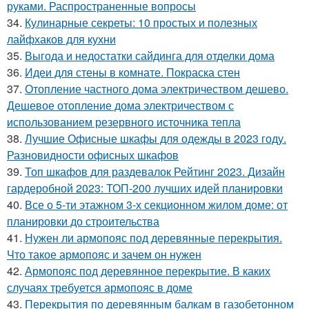
руками. Распространенные вопросы
34.
Кулинарные секреты: 10 простых и полезных
лайфхаков для кухни
35.
Выгода и недостатки сайдинга для отделки дома
36.
Идеи для стены в комнате. Покраска стен
37.
Отопление частного дома электричеством дешево.
Дешевое отопление дома электричеством с
использованием резервного источника тепла
38.
Лучшие Офисные шкафы для одежды в 2023 году.
Разновидности офисных шкафов
39.
Топ шкафов для раздевалок Рейтинг 2023. Дизайн
гардеробной 2023: ТОП-200 лучших идей планировки
40.
Все о 5-ти этажном 3-х секционном жилом доме: от
планировки до строительства
41.
Нужен ли армопояс под деревянные перекрытия.
Что такое армопояс и зачем он нужен
42.
Армопояс под деревянное перекрытие. В каких
случаях требуется армопояс в доме
43.
Перекрытия по деревянным балкам в газобетонном