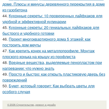
доме. Плюсы и минусы деревянного перекрытия в доме
из газобетона
44.
Кухонные секреты: 10 проверенных лайфхаков для
удобной и эффективной кулинарии
45.
Кухонные секреты: 20 гениальных лайфхаков для
быстрого и удобного готовки
46.
Проект многоквартирного дома 5 этажей: как
построить дом мечты
47.
Как крепить конек на металлопрофиле. Монтаж
плоского конька на крышу из профлиста
48.
Вредные вещества, выделяемые пенопластом при
нагревании: что нужно знать
49.
Просто и быстро: как открыть пластиковую дверь без
повреждений
50.
Букет, который говорит: Как выбрать цветы для
особого случая
© 2026 Строительство, ремонт и дизайн