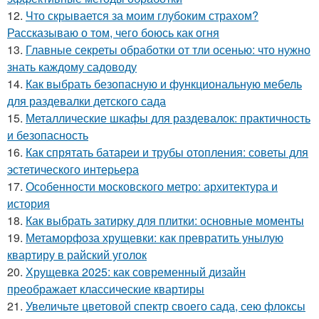
12.
Что скрывается за моим глубоким страхом?
Рассказываю о том, чего боюсь как огня
13.
Главные секреты обработки от тли осенью: что нужно
знать каждому садоводу
14.
Как выбрать безопасную и функциональную мебель
для раздевалки детского сада
15.
Металлические шкафы для раздевалок: практичность
и безопасность
16.
Как спрятать батареи и трубы отопления: советы для
эстетического интерьера
17.
Особенности московского метро: архитектура и
история
18.
Как выбрать затирку для плитки: основные моменты
19.
Метаморфоза хрущевки: как превратить унылую
квартиру в райский уголок
20.
Хрущевка 2025: как современный дизайн
преображает классические квартиры
21.
Увеличьте цветовой спектр своего сада, сею флоксы