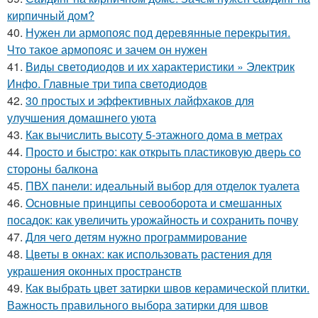
кирпичный дом?
40.
Нужен ли армопояс под деревянные перекрытия.
Что такое армопояс и зачем он нужен
41.
Виды светодиодов и их характеристики » Электрик
Инфо. Главные три типа светодиодов
42.
30 простых и эффективных лайфхаков для
улучшения домашнего уюта
43.
Как вычислить высоту 5-этажного дома в метрах
44.
Просто и быстро: как открыть пластиковую дверь со
стороны балкона
45.
ПВХ панели: идеальный выбор для отделок туалета
46.
Основные принципы севооборота и смешанных
посадок: как увеличить урожайность и сохранить почву
47.
Для чего детям нужно программирование
48.
Цветы в окнах: как использовать растения для
украшения оконных пространств
49.
Как выбрать цвет затирки швов керамической плитки.
Важность правильного выбора затирки для швов