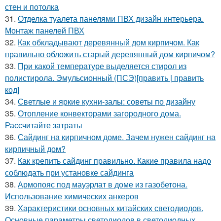
стен и потолка
31.
Отделка туалета панелями ПВХ дизайн интерьера.
Монтаж панелей ПВХ
32.
Как обкладывают деревянный дом кирпичом. Как
правильно обложить старый деревянный дом кирпичом?
33.
При какой температуре выделяется стирол из
полистирола. Эмульсионный (ПСЭ)[править | править
код]
34.
Светлые и яркие кухни-залы: советы по дизайну
35.
Отопление конвекторами загородного дома.
Рассчитайте затраты
36.
Сайдинг на кирпичном доме. Зачем нужен сайдинг на
кирпичный дом?
37.
Как крепить сайдинг правильно. Какие правила надо
соблюдать при установке сайдинга
38.
Армопояс под мауэрлат в доме из газобетона.
Использование химических анкеров
39.
Характеристики основных китайских светодиодов.
Основные параметры светодиодов в светодиодных