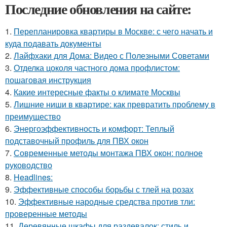
Последние обновления на сайте:
1.
Перепланировка квартиры в Москве: с чего начать и
куда подавать документы
2.
Лайфхаки для Дома: Видео с Полезными Советами
3.
Отделка цоколя частного дома профлистом:
пошаговая инструкция
4.
Какие интересные факты о климате Москвы
5.
Лишние ниши в квартире: как превратить проблему в
преимущество
6.
Энергоэффективность и комфорт: Теплый
подставочный профиль для ПВХ окон
7.
Современные методы монтажа ПВХ окон: полное
руководство
8.
Headlines:
9.
Эффективные способы борьбы с тлей на розах
10.
Эффективные народные средства против тли:
проверенные методы
11.
Деревянные шкафы для раздевалок: стиль и