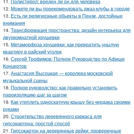
11.
Полистирол: вреден ли он для человека
12.
Можете ли вы порекомендовать джаз-клубы в городе
13.
Есть ли религиозные объекты в Пензе, достойные
внимания
14.
Трансформация пространства: дизайн интерьера для
двухкомнатной хрущевки
15.
Метаморфоза хрущевки: как превратить унылую
квартиру в райский уголок
16.
Сергей Трофимов: Полное Руководство по Афише
Концертов
17.
Анастасия Высоцкая — королева московской
музыкальной сцены
18.
Полное руководство: как правильно установить
пароизоляцию шаг за шагом
19.
Как утеплить односкатную крышу без чердака своими
руками
20.
Строительство деревянного каркаса для
гипсокартона: простой способ
21.
Гипсокартон на деревянные рейки: проверенные