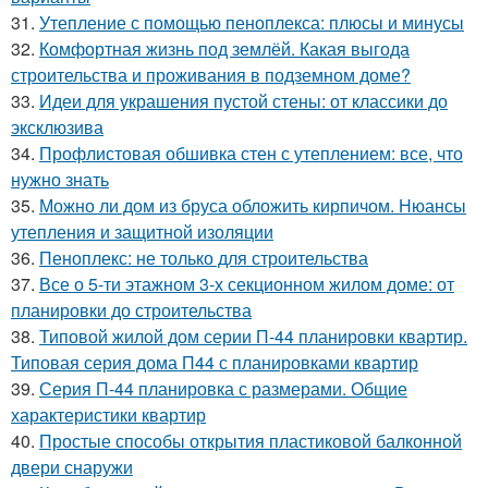
31.
Утепление с помощью пеноплекса: плюсы и минусы
32.
Комфортная жизнь под землёй. Какая выгода
строительства и проживания в подземном доме?
33.
Идеи для украшения пустой стены: от классики до
эксклюзива
34.
Профлистовая обшивка стен с утеплением: все, что
нужно знать
35.
Можно ли дом из бруса обложить кирпичом. Нюансы
утепления и защитной изоляции
36.
Пеноплекс: не только для строительства
37.
Все о 5-ти этажном 3-х секционном жилом доме: от
планировки до строительства
38.
Типовой жилой дом серии П-44 планировки квартир.
Типовая серия дома П44 с планировками квартир
39.
Серия П-44 планировка с размерами. Общие
характеристики квартир
40.
Простые способы открытия пластиковой балконной
двери снаружи