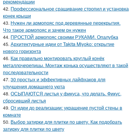
рекомендации
42.
Профессиональное сращивание стропил и установка
конек крыши
43.
Нужен ли армопояс под деревянные перекрытия.
Что такое армопояс и зачем он нужен
44.
ПРОСТОЙ армопояс своими РУКАМИ. Опалубка
45.
Архитектурные идеи от Takita Miyoko: открытие
нового горизонта
46.
Как правильно монтировать круглый конёк
металлочерепицы. Монтаж конька осуществляют в такой
последовательности
47.
30 простых и эффективных лайфхаков для
улучшения домашнего уюта
48.
ОСЫПАЮТСЯ листья у фикуса, что делать. Фикус,
сбросивший листья
49.
От идеи до реализации: украшение пустой стены в
комнате
50.
Выбор затирки для плитки по цвету. Как подобрать
затирку для плитки по цвету