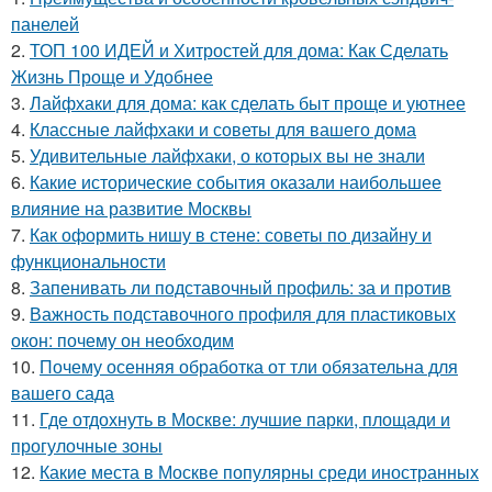
панелей
2.
ТОП 100 ИДЕЙ и Хитростей для дома: Как Сделать
Жизнь Проще и Удобнее
3.
Лайфхаки для дома: как сделать быт проще и уютнее
4.
Классные лайфхаки и советы для вашего дома
5.
Удивительные лайфхаки, о которых вы не знали
6.
Какие исторические события оказали наибольшее
влияние на развитие Москвы
7.
Как оформить нишу в стене: советы по дизайну и
функциональности
8.
Запенивать ли подставочный профиль: за и против
9.
Важность подставочного профиля для пластиковых
окон: почему он необходим
10.
Почему осенняя обработка от тли обязательна для
вашего сада
11.
Где отдохнуть в Москве: лучшие парки, площади и
прогулочные зоны
12.
Какие места в Москве популярны среди иностранных