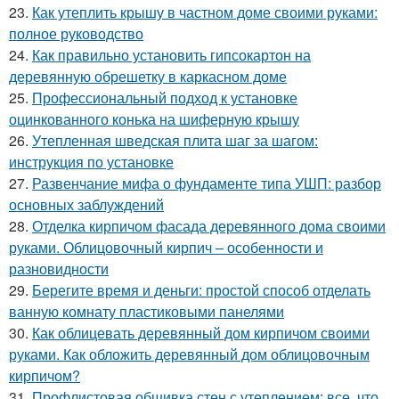
23.
Как утеплить крышу в частном доме своими руками:
полное руководство
24.
Как правильно установить гипсокартон на
деревянную обрешетку в каркасном доме
25.
Профессиональный подход к установке
оцинкованного конька на шиферную крышу
26.
Утепленная шведская плита шаг за шагом:
инструкция по установке
27.
Развенчание мифа о фундаменте типа УШП: разбор
основных заблуждений
28.
Отделка кирпичом фасада деревянного дома своими
руками. Облицовочный кирпич – особенности и
разновидности
29.
Берегите время и деньги: простой способ отделать
ванную комнату пластиковыми панелями
30.
Как облицевать деревянный дом кирпичом своими
руками. Как обложить деревянный дом облицовочным
кирпичом?
31.
Профлистовая обшивка стен с утеплением: все, что