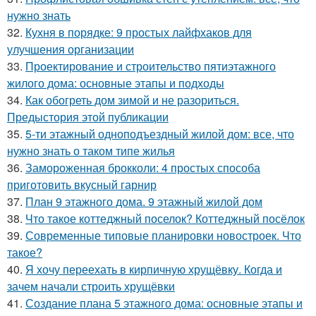
нужно знать
32.
Кухня в порядке: 9 простых лайфхаков для
улучшения организации
33.
Проектирование и строительство пятиэтажного
жилого дома: основные этапы и подходы
34.
Как обогреть дом зимой и не разориться.
Предыстория этой публикации
35.
5-ти этажный одноподъездный жилой дом: все, что
нужно знать о таком типе жилья
36.
Замороженная брокколи: 4 простых способа
приготовить вкусный гарнир
37.
План 9 этажного дома. 9 этажный жилой дом
38.
Что такое коттеджный поселок? Коттеджный посёлок
39.
Современные типовые планировки новостроек. Что
такое?
40.
Я хочу переехать в кирпичную хрущёвку. Когда и
зачем начали строить хрущёвки
41.
Создание плана 5 этажного дома: основные этапы и