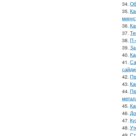
34.
Об
35.
Ка
мину
36.
Ка
37.
Те
38.
П-
39.
За
40.
Ка
41.
Са
сайди
42.
Пр
43.
Ка
44.
Пр
метал
45.
Ка
46.
До
47.
Ку
48.
Ут
49.
Ст