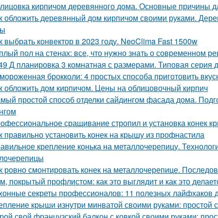
лицовка кирпичом деревянного дома. Основные причины д
к обложить деревянный дом кирпичом своими руками. Дер
сы
к выбрать конвектор в 2023 году. NeoClima Fast 1500w
плый пол на стенах: все, что нужно знать о современном р
49 Д планировка 3 комнатная с размерами. Типовая серия д
мороженная брокколи: 4 простых способа приготовить вкус
к обложить дом кирпичом. Цены на облицовочный кирпич
мый простой способ отделки сайдингом фасада дома. Подг
нгом
офессиональное сращивание стропил и установка конек к
к правильно установить конек на крышу из профнастила
авильное крепление конька на металлочерепицу. Технологи
лочерепицы
к ровно смонтировать конек на металлочерепице. Последов
м, покрытый профлистом: как это выглядит и как это делает
хонные секреты профессионалов: 11 полезных лайфхаков 
епление крыши изнутри минватой своими руками: простой 
рой свой французский балкон с ковкой своими руками: прос