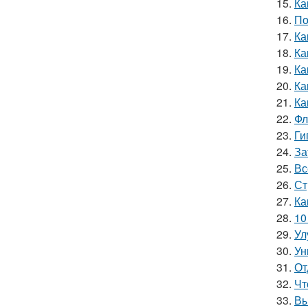
15.
Ка
16.
По
17.
Ка
18.
Ка
19.
Ка
20.
Ка
21.
Ка
22.
Фл
23.
Ги
24.
За
25.
Вс
26.
Ст
27.
Ка
28.
10
29.
Ул
30.
Ун
31.
От
32.
Чт
33.
Вы