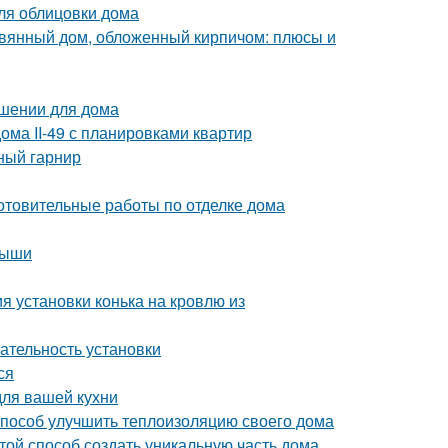
ля облицовки дома
евянный дом, обложенный кирпичом: плюсы и
ешении для дома
ома II-49 с планировками квартир
ный гарнир
отовительные работы по отделке дома
рыши
я установки конька на кровлю из
ательность установки
ся
для вашей кухни
способ улучшить теплоизоляцию своего дома
той способ создать уникальную часть дома