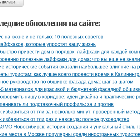
ь дальше →
ледние обновления на сайте:
ус на кухне и не только: 10 полезных советов
лайфхаков, которые упростят вашу жизнь
 быстро привести дом в порядок: лайфхаки для каждой ком
ровенно полезные лайфхаки для дома: что вы еще не знали
ие исторические события оказали наибольшее влияние на 
еты туристам: как лучше всего провести время в Калининг
ное руководство по обшивке фасада дома: шаг за шагом
-5 материалов для красивой и бюджетной фасадной обшив
 оформить нишу в коридоре: идеи дизайна и практические 
пенивать ли подставочный профиль: за и против
к избавиться от тли за несколько минут: проверенный метод
к избавиться от тли раз и навсегда: полное руководство
GMO Новосибирск: история создания и уникальный стиль 
кие места в Москве популярны среди иностранных туристо