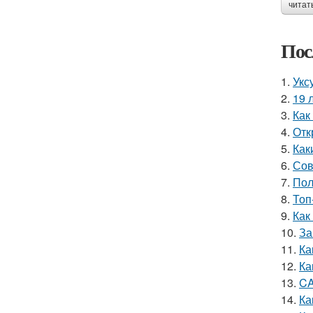
читат
Пос
1.
Укс
2.
19 
3.
Как
4.
Отк
5.
Как
6.
Сов
7.
Пол
8.
Топ
9.
Как
10.
За
11.
Ка
12.
Ка
13.
CA
14.
Ка