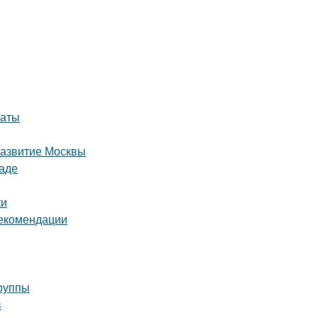
наты
развитие Москвы
раде
ки
рекомендации
группы
в