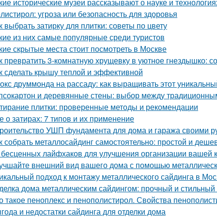
кие исторические музеи рассказывают о науке и технология
листирол: угроза или безопасность для здоровья
к выбрать затирку для плитки: советы по цвету
кие из них самые популярные среди туристов
кие скрытые места стоит посмотреть в Москве
к превратить 3-комнатную хрущевку в уютное гнездышко: с
к сделать крышу теплой и эффективной
окс друммонда на рассаду: как выращивать этот уникальны
псокартон и деревянные стены: выбор между традиционн
тирание плитки: проверенные методы и рекомендации
е о затирах: 7 типов и их применение
роительство УШП фундамента для дома и гаража своими р
к собрать металлосайдинг самостоятельно: простой и деше
 бесценных лайфхаков для улучшения организации вашей 
учшайте внешний вид вашего дома с помощью металлическ
икальный подход к монтажу металлического сайдинга в Мос
делка дома металлическим сайдингом: прочный и стильный
о такое пеноплекс и пенополистирол. Свойства пенополис
года и недостатки сайдинга для отделки дома