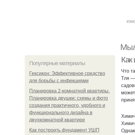
еже
Мыл
Как 
Популярные материалы
Что т
Гексикон: Эффективное средство
Тля —
для борьбы с инфекциями
садов
Планировка 2-комнатной квартиры.
может
Планировка двушки: схемы и фото
приня
создания практичного, удобного и
функционального дизайна в
Химич
двухкомнатной квартире
Химич
Однак
Как построить фундамент УШП