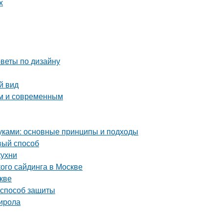
х
оветы по дизайну
й вид
ым и современным
уками: основные принципы и подходы
вый способ
кухни
ого сайдинга в Москве
кве
 способ защиты
тирола