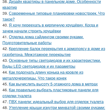
38.
Дизайн квартиры в панельном доме. Особенности
квартир
39.
Современные типовые планировки новостроек. Что
такое?
40.
Я хочу переехать в кирпичную хрущёвку. Когда и
зачем начали строить хрущёвки
41.
Отделка дома сайдингом своими руками.
Подготовительные работы
42.
Крепление балок перекрытия к армопоясу в доме из
газобетона. Межэтажное перекрытие
43.
Основные типы светодиодов и их характеристики.
Виды LED светодиодов и их параметры
44.
Как подогнать длину конька на кровле из
металлочерепицы. Что такое конек
45.
Как вычислить высоту 5-этажного дома в метрах
46.
Как правильно выбрать пластиковые панели для
отделки туалета
47.
ПВХ панели: идеальный выбор для отделок туалета
48.
Утепление крыши изнутри минватой своими руками: