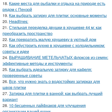
18.
Какие места для рыбалки и отдыха на природе есть
рядом с Пензой
19.
Как выбрать затирку для плитки: основные моменты
20.
Headlines:
21.
Стильная переделка двушки в хрущевке 44 м: как
преобразить пространство
22.
Как превратить малую хрущевку в уютный дом
23.
Как обустроить кухню в хрущевке с холодильником:
советы и идеи
24.
ВЫРАЩИВАНИЕ МЕТЕЛЬЧАТЫХ флоксов из семян:
эффективные методы и инструменты
25.
Как выбрать идеальную затирку для кафеля:
проверенные советы
26.
Все, что нужно знать о водостойких затирках для
швов плитки
27.
Затирка для плитки в ванной: как выбрать лучший
вариант
28.
10 бесценных лайфхаков для улучшения
организации вашей кухни