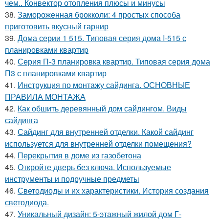
чем.. Конвектор отопления плюсы и минусы
38.
Замороженная брокколи: 4 простых способа
приготовить вкусный гарнир
39.
Дома серии 1 515. Типовая серия дома I-515 с
планировками квартир
40.
Серия П-3 планировка квартир. Типовая серия дома
П3 с планировками квартир
41.
Инструкция по монтажу сайдинга. ОСНОВНЫЕ
ПРАВИЛА МОНТАЖА
42.
Как обшить деревянный дом сайдингом. Виды
сайдинга
43.
Сайдинг для внутренней отделки. Какой сайдинг
используется для внутренней отделки помещения?
44.
Перекрытия в доме из газобетона
45.
Откройте дверь без ключа. Используемые
инструменты и подручные предметы
46.
Светодиоды и их характеристики. История создания
светодиода.
47.
Уникальный дизайн: 5-этажный жилой дом Г-