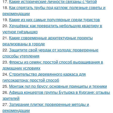
17.
Какие исторические личности связаны с Читой
18.
Как спрятать трубы под катлом: полезные советы и
рекомендации
19.
Какие из них самые популярные среди туристов
20.
Хрущёвка: как превратить небольшую квартиру в
уютное гнёздышко
21.
Какие современные архитектурные проекты
реализованы в городе
22.
Защитите свой чердак от холода: проверенные
способы утепления
23.
Флоксы из семян: простой способ выращивания в
домашних условиях
24.
Строительство деревянного каркаса для
гипсокартона: простой способ
25.
Монтаж гкл по брусу: основные принципы и техники
26.
Афиша концертов группы Бутырка в Кургане: отзывы
зрителей
27.
Затирание плитки: проверенные методы и
рекомендации