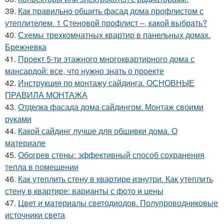
39.
Как правильно обшить фасад дома профлистом с
утеплителем. 1 Стеновой профлист –, какой выбрать?
40.
Схемы трехкомнатных квартир в панельных домах.
Брежневка
41.
Проект 5-ти этажного многоквартирного дома с
мансардой: все, что нужно знать о проекте
42.
Инструкция по монтажу сайдинга. ОСНОВНЫЕ
ПРАВИЛА МОНТАЖА
43.
Отделка фасада дома сайдингом. Монтаж своими
руками
44.
Какой сайдинг лучше для обшивки дома. О
материале
45.
Обогрев стены: эффективный способ сохранения
тепла в помещении
46.
Как утеплить стену в квартире изнутри. Как утеплить
стену в квартире: варианты с фото и цены
47.
Цвет и материалы светодиодов. Полупроводниковые
источники света