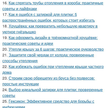
16.
Как спрятать трубы отопления в короба: практичные
советы и лайфхаки
17.
Как я ошибся с затиркой для плитки: 5
распространённых ошибок, которых стоит избегать
18.
Хрущёвка: как превратить небольшую квартиру в
уютное гнёздышко
19.
Как оформить дизайн в трёхкомнатной хрущёвке:
практические советы и идеи
20.
Утепли крышу за 6 шагов: практическое руководство
21.
Защитите свой чердак от холода: проверенные
способы утепления
22.
Как избежать ошибок при утеплении крыши частного
дома
23.
Строим свою обрешетку из бруса без подвесов:
простые инструкции
24.
Выбор идеальной затирки для плитки: проверенные
советы
25.
Гексикон: Эффективное средство для борьбы с
инфекциями