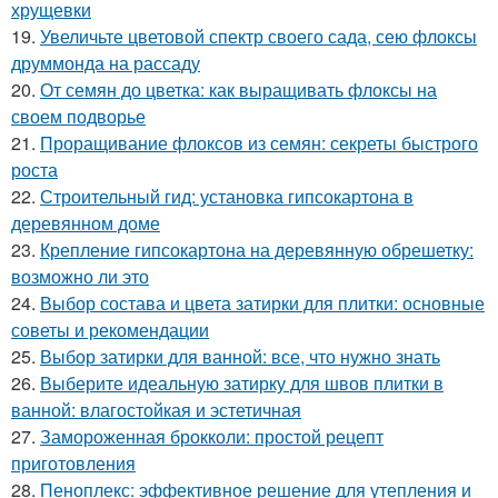
хрущевки
19.
Увеличьте цветовой спектр своего сада, сею флоксы
друммонда на рассаду
20.
От семян до цветка: как выращивать флоксы на
своем подворье
21.
Проращивание флоксов из семян: секреты быстрого
роста
22.
Строительный гид: установка гипсокартона в
деревянном доме
23.
Крепление гипсокартона на деревянную обрешетку:
возможно ли это
24.
Выбор состава и цвета затирки для плитки: основные
советы и рекомендации
25.
Выбор затирки для ванной: все, что нужно знать
26.
Выберите идеальную затирку для швов плитки в
ванной: влагостойкая и эстетичная
27.
Замороженная брокколи: простой рецепт
приготовления
28.
Пеноплекс: эффективное решение для утепления и