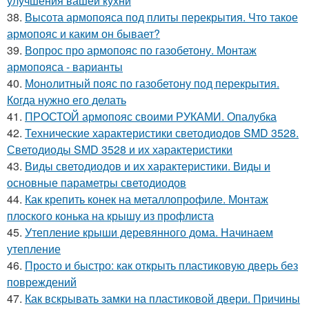
улучшения вашей кухни
38.
Высота армопояса под плиты перекрытия. Что такое
армопояс и каким он бывает?
39.
Вопрос про армопояс по газобетону. Монтаж
армопояса - варианты
40.
Монолитный пояс по газобетону под перекрытия.
Когда нужно его делать
41.
ПРОСТОЙ армопояс своими РУКАМИ. Опалубка
42.
Технические характеристики светодиодов SMD 3528.
Светодиоды SMD 3528 и их характеристики
43.
Виды светодиодов и их характеристики. Виды и
основные параметры светодиодов
44.
Как крепить конек на металлопрофиле. Монтаж
плоского конька на крышу из профлиста
45.
Утепление крыши деревянного дома. Начинаем
утепление
46.
Просто и быстро: как открыть пластиковую дверь без
повреждений
47.
Как вскрывать замки на пластиковой двери. Причины