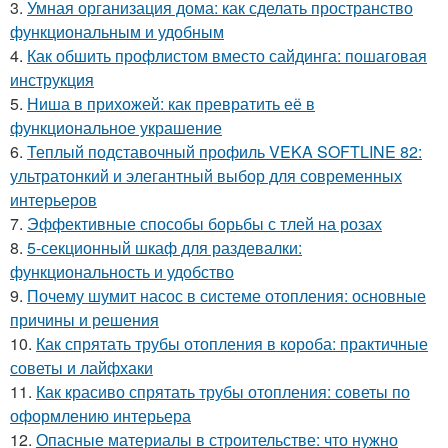
3.
Умная организация дома: как сделать пространство
функциональным и удобным
4.
Как обшить профлистом вместо сайдинга: пошаговая
инструкция
5.
Ниша в прихожей: как превратить её в
функциональное украшение
6.
Теплый подставочный профиль VEKA SOFTLINE 82:
ультратонкий и элегантный выбор для современных
интерьеров
7.
Эффективные способы борьбы с тлей на розах
8.
5-секционный шкаф для раздевалки:
функциональность и удобство
9.
Почему шумит насос в системе отопления: основные
причины и решения
10.
Как спрятать трубы отопления в короба: практичные
советы и лайфхаки
11.
Как красиво спрятать трубы отопления: советы по
оформлению интерьера
12.
Опасные материалы в строительстве: что нужно