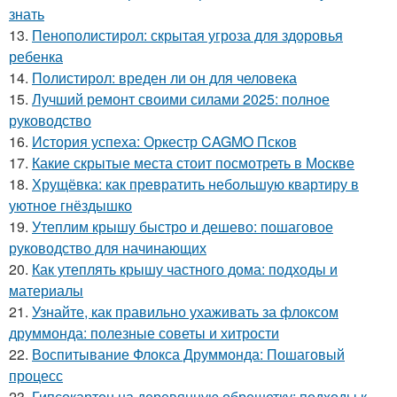
знать
13.
Пенополистирол: скрытая угроза для здоровья
ребенка
14.
Полистирол: вреден ли он для человека
15.
Лучший ремонт своими силами 2025: полное
руководство
16.
История успеха: Оркестр CAGMO Псков
17.
Какие скрытые места стоит посмотреть в Москве
18.
Хрущёвка: как превратить небольшую квартиру в
уютное гнёздышко
19.
Утеплим крышу быстро и дешево: пошаговое
руководство для начинающих
20.
Как утеплять крышу частного дома: подходы и
материалы
21.
Узнайте, как правильно ухаживать за флоксом
друммонда: полезные советы и хитрости
22.
Воспитывание Флокса Друммонда: Пошаговый
процесс
23.
Гипсокартон на деревянную обрешетку: подходы к