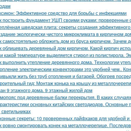
одам
ксикон: Эффективное средство для борьбы с инфекциями
к построить фундамент УШП своими руками: проверенные 
еплённая шведская плита: секреты создания эффективного
здание экологически чистого микроклимата в кирпичном до
к самостоятельно обложить дом из бруса кирпичом. Зачем
к облицевать деревянный дом кирпичом. Какой кирпич испо
и какой температуре выделяется стирол из полистирола. Эм
к выполнить утепление деревянного дома. Технологии уте
опление электрическим конвекторами это удобней чем.. Ко
ивыкли жить без труб отопления и батарей. Обогрев посре
роительный гид: Монтаж конька на крышу из металлочереп
ан 9 этажного дома. 9 этажный жилой дом
мопояс под деревянные балки перекрытия. В каких случая
рактеристики основных китайских светодиодов. Основные 
, светильниках
хонные секреты: 10 проверенных лайфхаков для удобной и
к ровно смонтировать конек на металлочерепице. Последов