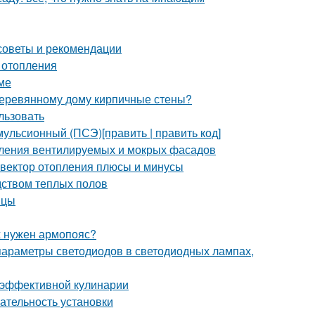
советы и рекомендации
 отопления
ме
 деревянному дому кирпичные стены?
льзовать
ульсионный (ПСЭ)[править | править код]
пления вентилируемых и мокрых фасадов
нвектор отопления плюсы и минусы
дством теплых полов
ицы
х нужен армопояс?
параметры светодиодов в светодиодных лампах,
 эффективной кулинарии
ательность установки