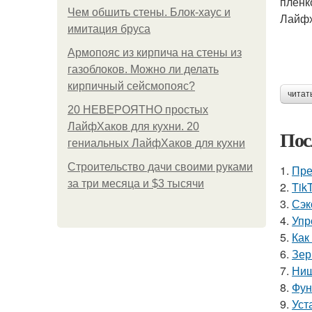
пленк
Чем обшить стены. Блок-хаус и
Лайфх
имитация бруса
Армопояс из кирпича на стены из
газоблоков. Можно ли делать
кирпичный сейсмопояс?
читат
20 НЕВЕРОЯТНО простых
ЛайфХаков для кухни. 20
Пос
гениальных ЛайфХаков для кухни
Строительство дачи своими руками
1.
Пре
за три месяца и $3 тысячи
2.
Tik
3.
Сэк
4.
Упр
5.
Как
6.
Зер
7.
Ниш
8.
Фун
9.
Уст