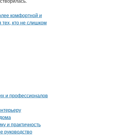
астворилась.
их и профессионалов
интерьеру
 дома
ку и практичность
ое руководство