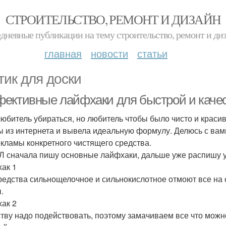
СТРОИТЕЛЬСТВО, РЕМОНТ И ДИЗАЙН
дневные публикации на тему строительство, ремонт и ди
главная
новости
статьи
тик для доски
ективные лайфхаки для быстрой и качес
любитель убираться, но любитель чтобы было чисто и краси
ы из интернета и вывела идеальную формулу. Делюсь с вами 
екламы конкретного чистящего средства.
Л сначала пишу основные лайфхаки, дальше уже распишу у
ак 1
редства сильнощелочное и сильнокислотное отмоют все на с
.
ак 2
тву надо подействовать, поэтому замачиваем все что можн