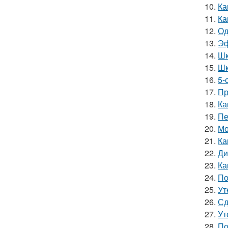
10.
Ка
11.
Ка
12.
Од
13.
Эф
14.
Шк
15.
Шк
16.
5-
17.
Пр
18.
Ка
19.
Пе
20.
Мо
21.
Ка
22.
Ди
23.
Ка
24.
По
25.
Ут
26.
Сд
27.
Ут
28.
По