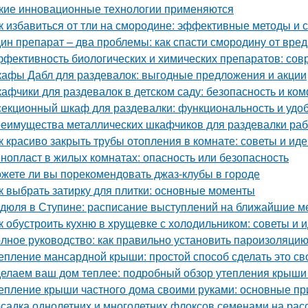
кие инновационные технологии применяются
к избавиться от тли на смородине: эффективные методы и 
ин препарат – два проблемы: как спасти смородину от вре
фективность биологических и химических препаратов: со
афы Дабл для раздевалок: выгодные предложения и акции
афчики для раздевалок в детском саду: безопасность и к
секционный шкаф для раздевалки: функциональность и удо
еимущества металлических шкафчиков для раздевалки рабо
к красиво закрыть трубы отопления в комнате: советы и ид
нопласт в жилых комнатах: опасность или безопасность
жете ли вы порекомендовать джаз-клубы в городе
к выбрать затирку для плитки: основные моменты
дюля в Ступине: расписание выступлений на ближайшие 
к обустроить кухню в хрущевке с холодильником: советы и 
лное руководство: как правильно установить пароизоляцию
епление мансардной крыши: простой способ сделать это с
елаем ваш дом теплее: подробный обзор утепления крыши
епление крыши частного дома своими руками: основные п
садка однолетних и многолетних флоксов семенами на расс