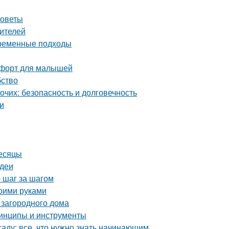
советы
дителей
временные подходы
омфорт для малышей
бство
чих: безопасность и долговечность
еи
месяцы
идеи
 шаг за шагом
воими руками
 загородного дома
ринципы и инструменты
аду: все, что нужно знать начинающим