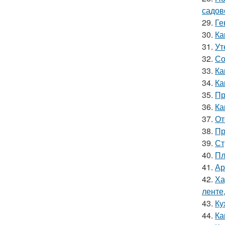
садов
29.
Ге
30.
Ка
31.
Ут
32.
Со
33.
Ка
34.
Ка
35.
Пр
36.
Ка
37.
От
38.
Пр
39.
Ст
40.
Пл
41.
Ар
42.
Ха
ленте
43.
Ку
44.
Ка