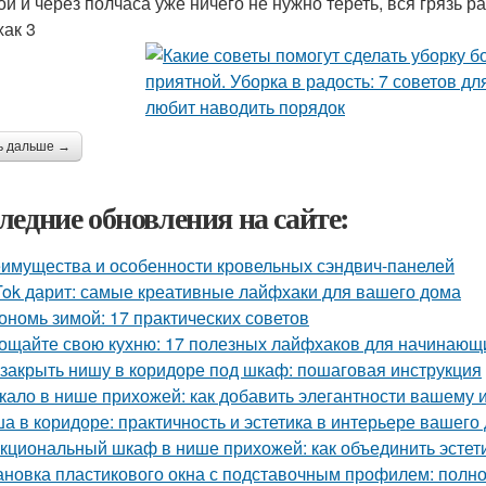
ой и через полчаса уже ничего не нужно тереть, вся грязь р
ак 3
ь дальше →
ледние обновления на сайте:
имущества и особенности кровельных сэндвич-панелей
Tok дарит: самые креативные лайфхаки для вашего дома
ономь зимой: 17 практических советов
ощайте свою кухню: 17 полезных лайфхаков для начинающ
 закрыть нишу в коридоре под шкаф: пошаговая инструкция
кало в нише прихожей: как добавить элегантности вашему 
а в коридоре: практичность и эстетика в интерьере вашего
кциональный шкаф в нише прихожей: как объединить эстети
ановка пластикового окна с подставочным профилем: полн