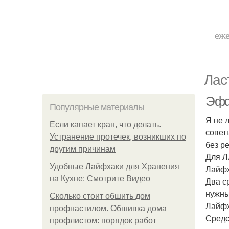
еже
Лас
Эфф
Популярные материалы
Я не 
Если капает кран, что делать.
совет
Устранение протечек, возникших по
без р
другим причинам
Для Л
Удобные Лайфхаки для Хранения
Лайфх
на Кухне: Смотрите Видео
Два с
нужны
Сколько стоит обшить дом
Лайфх
профнастилом. Обшивка дома
Средс
профлистом: порядок работ