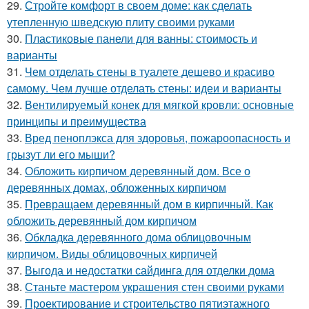
29.
Стройте комфорт в своем доме: как сделать
утепленную шведскую плиту своими руками
30.
Пластиковые панели для ванны: стоимость и
варианты
31.
Чем отделать стены в туалете дешево и красиво
самому. Чем лучше отделать стены: идеи и варианты
32.
Вентилируемый конек для мягкой кровли: основные
принципы и преимущества
33.
Вред пеноплэкса для здоровья, пожароопасность и
грызут ли его мыши?
34.
Обложить кирпичом деревянный дом. Все о
деревянных домах, обложенных кирпичом
35.
Превращаем деревянный дом в кирпичный. Как
обложить деревянный дом кирпичом
36.
Обкладка деревянного дома облицовочным
кирпичом. Виды облицовочных кирпичей
37.
Выгода и недостатки сайдинга для отделки дома
38.
Станьте мастером украшения стен своими руками
39.
Проектирование и строительство пятиэтажного