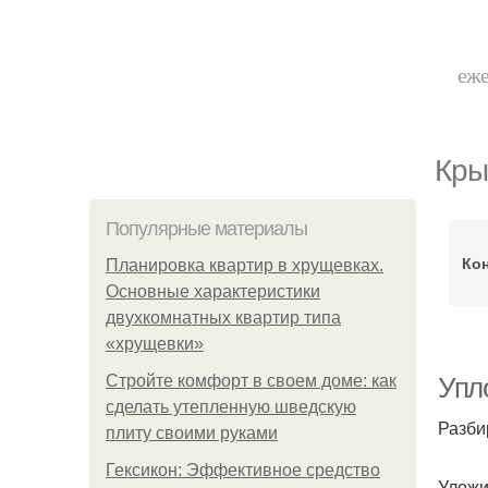
еже
Кры
Популярные материалы
Ко
Планировка квартир в хрущевках.
Основные характеристики
двухкомнатных квартир типа
«хрущевки»
Стройте комфорт в своем доме: как
Упл
сделать утепленную шведскую
Разби
плиту своими руками
Гексикон: Эффективное средство
Уложи