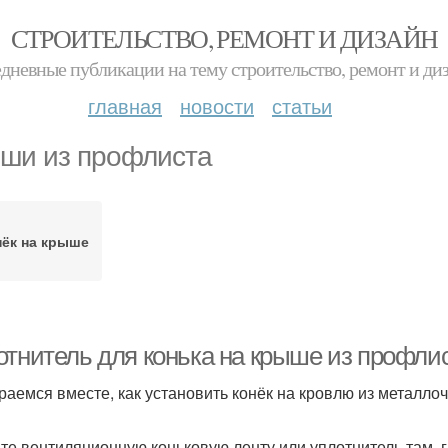
СТРОИТЕЛЬСТВО, РЕМОНТ И ДИЗАЙН
дневные публикации на тему строительство, ремонт и ди
главная
новости
статьи
ши из профлиста
нёк на крыше
отнитель для конька на крыше из профлис
раемся вместе, как установить конёк на кровлю из металло
те вентиляционную коньковую ленту или уплотнитель там, гд