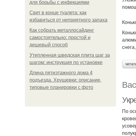
для борьбы с инфекциями
помощ
Свет в конце туалета: как
избавиться от неприятного запаха
Коньк
Как собрать металлосайдинг
Коньк
самостоятельно: простой и
алюми
дешевый способ
снега
Утепленная шведская плита шаг за
шагом: инструкция по установке
читат
Длина пятиэтажного дома 4
подъезда. Хрущевки: описание,
Вас
типовые планировки с фото
Укр
По ос
крове
усове
полук