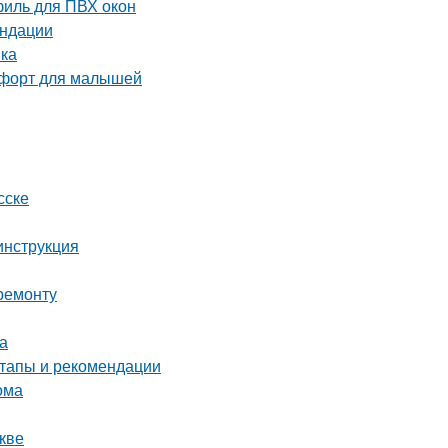
иль для ПВХ окон
ендации
вка
омфорт для малышей
сске
инструкция
ремонту
а
тапы и рекомендации
ома
кве