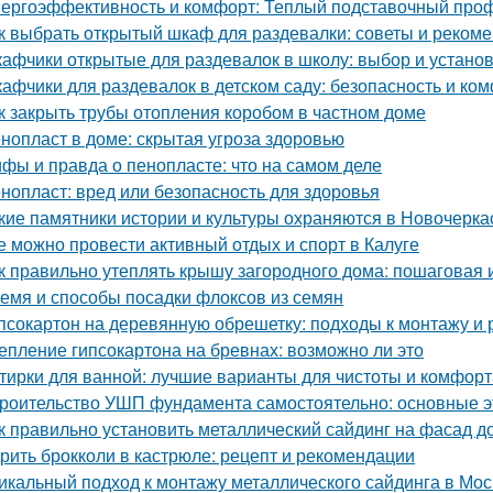
ергоэффективность и комфорт: Теплый подставочный проф
к выбрать открытый шкаф для раздевалки: советы и реком
афчики открытые для раздевалок в школу: выбор и устано
афчики для раздевалок в детском саду: безопасность и к
к закрыть трубы отопления коробом в частном доме
нопласт в доме: скрытая угроза здоровью
фы и правда о пенопласте: что на самом деле
нопласт: вред или безопасность для здоровья
кие памятники истории и культуры охраняются в Новочерка
е можно провести активный отдых и спорт в Калуге
к правильно утеплять крышу загородного дома: пошаговая 
емя и способы посадки флоксов из семян
псокартон на деревянную обрешетку: подходы к монтажу и 
епление гипсокартона на бревнах: возможно ли это
тирки для ванной: лучшие варианты для чистоты и комфорт
роительство УШП фундамента самостоятельно: основные э
к правильно установить металлический сайдинг на фасад д
рить брокколи в кастрюле: рецепт и рекомендации
икальный подход к монтажу металлического сайдинга в Мос