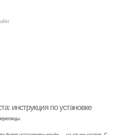
зайн
та: инструкция по установке
черепицы.
е будет установлен конёк ― на стыке скатов. С