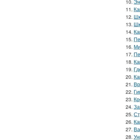
10.
Эн
11.
Ка
12.
Шк
13.
Шк
14.
Ка
15.
Пе
16.
Ми
17.
Пе
18.
Ка
19.
Гд
20.
Ка
21.
Вр
22.
Ги
23.
Кр
24.
За
25.
Ст
26.
Ка
27.
Ва
28.
Ун