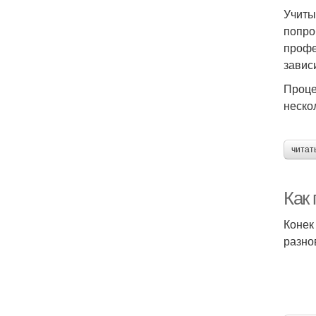
Учиты
попро
профе
завис
Проце
неско
читат
Как
Конек
разно