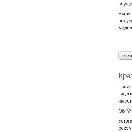
осуще
Выбир
полук
модел
читат
Кре
Расче
гидро
имеет
ОБРА
Устан
реком