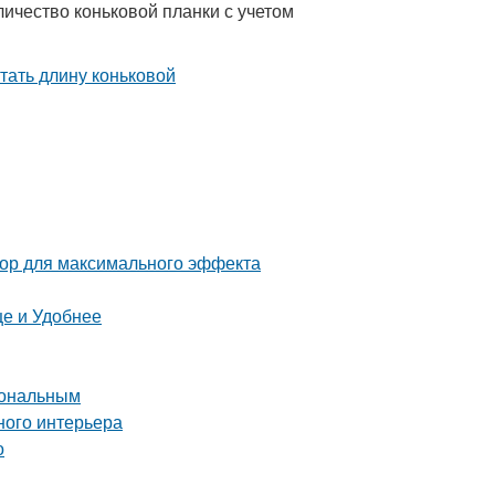
ичество коньковой планки с учетом
тор для максимального эффекта
е и Удобнее
иональным
ного интерьера
о