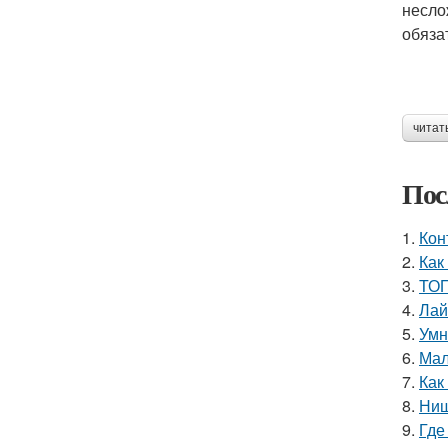
несло
обяза
читат
Пос
1.
Кон
2.
Как
3.
ТОП
4.
Лай
5.
Умн
6.
Мал
7.
Как
8.
Ниш
9.
Где