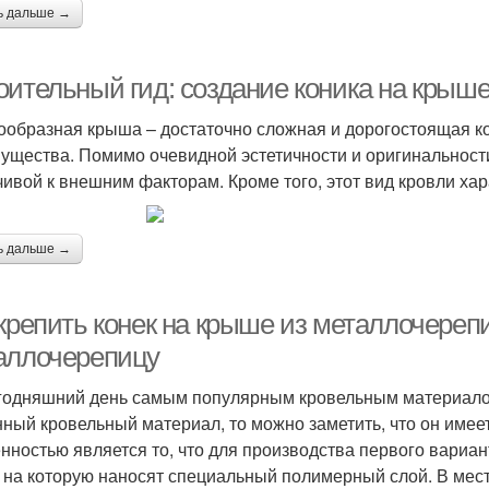
ь дальше →
оительный гид: создание коника на крыш
ообразная крыша – достаточно сложная и дорогостоящая ко
ущества. Помимо очевидной эстетичности и оригинальности
чивой к внешним факторам. Кроме того, этот вид кровли х
ь дальше →
 крепить конек на крыше из металлочереп
аллочерепицу
годняшний день самым популярным кровельным материалом
нный кровельный материал, то можно заметить, что он имее
нностью является то, что для производства первого вари
, на которую наносят специальный полимерный слой. В мест