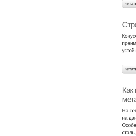
читат
Стр
Конус
преим
устой
читат
Как
мет
На се
на да
Особе
сталь