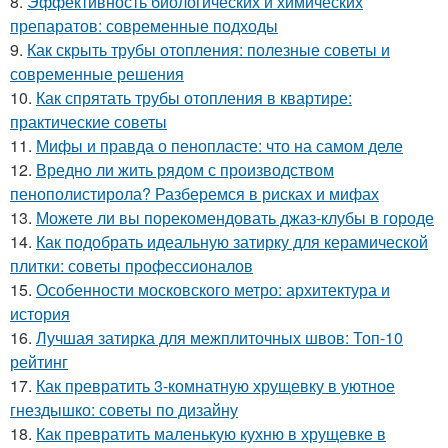
8.
Эффективность биологических и химических
препаратов: современные подходы
9.
Как скрыть трубы отопления: полезные советы и
современные решения
10.
Как спрятать трубы отопления в квартире:
практические советы
11.
Мифы и правда о пенопласте: что на самом деле
12.
Вредно ли жить рядом с производством
пенополистирола? Разберемся в рисках и мифах
13.
Можете ли вы порекомендовать джаз-клубы в городе
14.
Как подобрать идеальную затирку для керамической
плитки: советы профессионалов
15.
Особенности московского метро: архитектура и
история
16.
Лучшая затирка для межплиточных швов: Топ-10
рейтинг
17.
Как превратить 3-комнатную хрущевку в уютное
гнездышко: советы по дизайну
18.
Как превратить маленькую кухню в хрущевке в