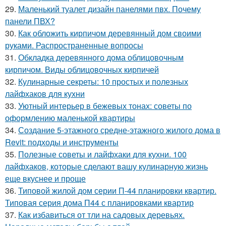
29.
Маленький туалет дизайн панелями пвх. Почему
панели ПВХ?
30.
Как обложить кирпичом деревянный дом своими
руками. Распространенные вопросы
31.
Обкладка деревянного дома облицовочным
кирпичом. Виды облицовочных кирпичей
32.
Кулинарные секреты: 10 простых и полезных
лайфхаков для кухни
33.
Уютный интерьер в бежевых тонах: советы по
оформлению маленькой квартиры
34.
Создание 5-этажного средне-этажного жилого дома в
Revit: подходы и инструменты
35.
Полезные советы и лайфхаки для кухни. 100
лайфхаков, которые сделают вашу кулинарную жизнь
еще вкуснее и проще
36.
Типовой жилой дом серии П-44 планировки квартир.
Типовая серия дома П44 с планировками квартир
37.
Как избавиться от тли на садовых деревьях.