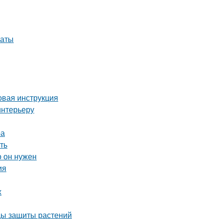
наты
вая инструкция
интерьеру
ра
ть
о он нужен
ия
х
оды защиты растений