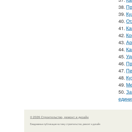
38.
Пр
39.
Ку
40.
От
41.
Ка
42.
Ко
43.
Ар
44.
Ка
45.
Уд
46.
Пр
47.
Пе
48.
Ку
49.
Ме
50.
За
един
© 2026 Строительство, ремонт и дизайн
Ежедневные публикации на тему строительство, ремонт и дизайн