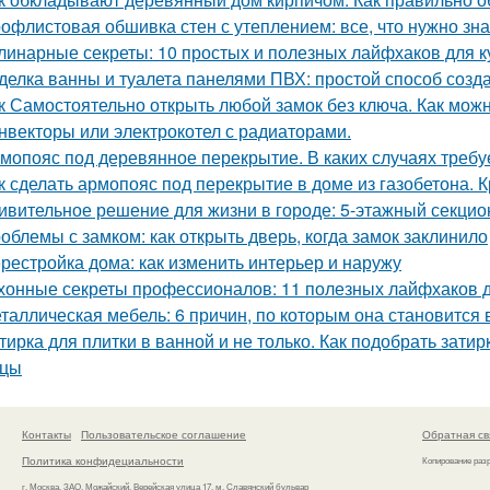
офлистовая обшивка стен с утеплением: все, что нужно зна
линарные секреты: 10 простых и полезных лайфхаков для к
делка ванны и туалета панелями ПВХ: простой способ созда
к Самостоятельно открыть любой замок без ключа. Как можн
нвекторы или электрокотел с радиаторами.
мопояс под деревянное перекрытие. В каких случаях требу
к сделать армопояс под перекрытие в доме из газобетона.
ивительное решение для жизни в городе: 5-этажный секци
облемы с замком: как открыть дверь, когда замок заклинило
рестройка дома: как изменить интерьер и наружу
хонные секреты профессионалов: 11 полезных лайфхаков 
таллическая мебель: 6 причин, по которым она становится
тирка для плитки в ванной и не только. Как подобрать затир
ицы
Контакты
Пользовательское соглашение
Обратная св
Политика конфидециальности
Копирование раз
г. Москва, ЗАО, Можайский, Верейская улица 17, м. Славянский бульвар