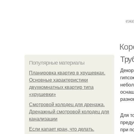
еже
Кор
Тру
Популярные материалы
Декор
Планировка квартир в хрущевках.
гипсо
Основные характеристики
небол
двухкомнатных квартир типа
оснащ
«хрущевки»
разно
Смотровой колодец для дренажа.
Дренажный смотровой колодец для
Для т
канализации
преду
при п
Если капает кран, что делать.