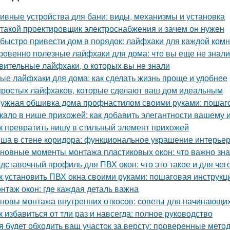
ивные устройства для бани: виды, механизмы и установка
 такой проектировщик электроснабжения и зачем он нужен
 быстро привести дом в порядок: лайфхаки для каждой ком
ровенно полезные лайфхаки для дома: что вы еще не знали
вительные лайфхаки, о которых вы не знали
ые лайфхаки для дома: как сделать жизнь проще и удобнее
простых лайфхаков, которые сделают ваш дом идеальным
ужная обшивка дома профнастилом своими руками: пошаго
кало в нише прихожей: как добавить элегантности вашему 
к превратить нишу в стильный элемент прихожей
ша в стене коридора: функциональное украшение интерье
новные моменты монтажа пластиковых окон: что важно зна
дставочный профиль для ПВХ окон: что это такое и для чег
к установить ПВХ окна своими руками: пошаговая инструкц
нтаж окон: где каждая деталь важна
новы монтажа внутренних откосов: советы для начинающи
к избавиться от тли раз и навсегда: полное руководство
я будет обходить ваш участок за версту: проверенные мет