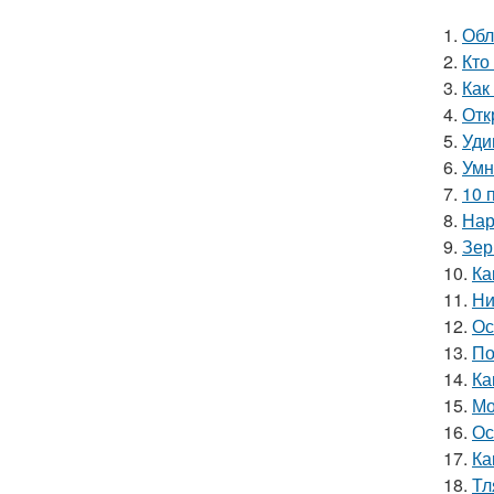
1.
Обл
2.
Кто
3.
Как
4.
Отк
5.
Уди
6.
Умн
7.
10 
8.
Нар
9.
Зер
10.
Ка
11.
Ни
12.
Ос
13.
По
14.
Ка
15.
Мо
16.
Ос
17.
Ка
18.
Тл