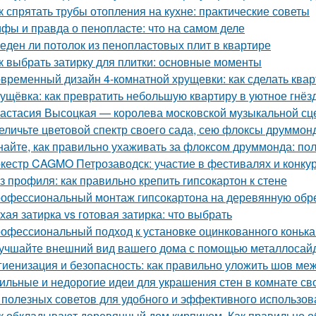
к спрятать трубы отопления на кухне: практические советы
фы и правда о пенопласте: что на самом деле
еден ли потолок из пенопластовых плит в квартире
к выбрать затирку для плитки: основные моменты
временный дизайн 4-комнатной хрущевки: как сделать ква
ущёвка: как превратить небольшую квартиру в уютное гнё
астасия Высоцкая — королева московской музыкальной с
еличьте цветовой спектр своего сада, сею флоксы друммон
найте, как правильно ухаживать за флоксом друммонда: по
кестр CAGMO Петрозаводск: участие в фестивалях и конку
з профиля: как правильно крепить гипсокартон к стене
офессиональный монтаж гипсокартона на деревянную обреш
хая затирка vs готовая затирка: что выбрать
офессиональный подход к установке оцинкованного коньк
учшайте внешний вид вашего дома с помощью металлосай
гиенизация и безопасность: как правильно уложить шов меж
ильные и недорогие идеи для украшения стен в комнате св
 полезных советов для удобного и эффективного использов
к обкладывают деревянный дом кирпичом. Как правильно 