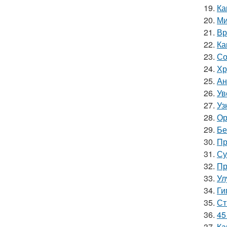
19.
Ка
20.
Ми
21.
Вр
22.
Ка
23.
Со
24.
Хр
25.
Ан
26.
Ув
27.
Уз
28.
Ор
29.
Бе
30.
Пр
31.
Су
32.
Пр
33.
Ул
34.
Ги
35.
Ст
36.
45
37.
Ка