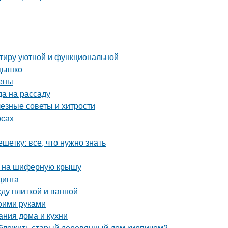
ртиру уютной и функциональной
здышко
цены
да на рассаду
лезные советы и хитрости
рсах
етку: все, что нужно знать
а на шиферную крышу
динга
ду плиткой и ванной
оими руками
ания дома и кухни
обложить старый деревянный дом кирпичом?