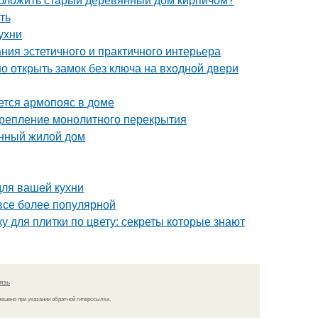
ть
ухни
ния эстетичного и практичного интерьера
о открыть замок без ключа на входной двери
ется армопояс в доме
 Крепление монолитного перекрытия
онный жилой дом
для вашей кухни
 все более популярной
ку для плитки по цвету: секреты которые знают
язь
решено при указании обратной гиперссылки.