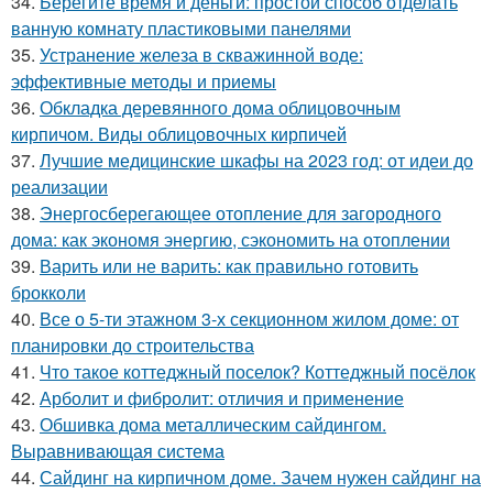
34.
Берегите время и деньги: простой способ отделать
ванную комнату пластиковыми панелями
35.
Устранение железа в скважинной воде:
эффективные методы и приемы
36.
Обкладка деревянного дома облицовочным
кирпичом. Виды облицовочных кирпичей
37.
Лучшие медицинские шкафы на 2023 год: от идеи до
реализации
38.
Энергосберегающее отопление для загородного
дома: как экономя энергию, сэкономить на отоплении
39.
Варить или не варить: как правильно готовить
брокколи
40.
Все о 5-ти этажном 3-х секционном жилом доме: от
планировки до строительства
41.
Что такое коттеджный поселок? Коттеджный посёлок
42.
Арболит и фибролит: отличия и применение
43.
Обшивка дома металлическим сайдингом.
Выравнивающая система
44.
Сайдинг на кирпичном доме. Зачем нужен сайдинг на