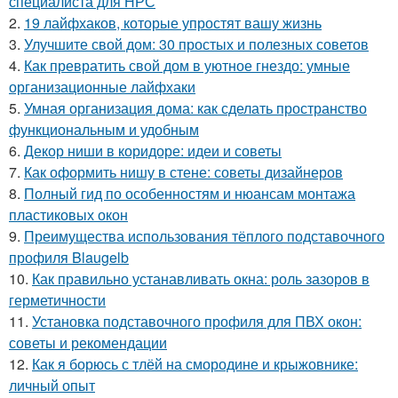
специалиста для НРС
2.
19 лайфхаков, которые упростят вашу жизнь
3.
Улучшите свой дом: 30 простых и полезных советов
4.
Как превратить свой дом в уютное гнездо: умные
организационные лайфхаки
5.
Умная организация дома: как сделать пространство
функциональным и удобным
6.
Декор ниши в коридоре: идеи и советы
7.
Как оформить нишу в стене: советы дизайнеров
8.
Полный гид по особенностям и нюансам монтажа
пластиковых окон
9.
Преимущества использования тёплого подставочного
профиля Blaugelb
10.
Как правильно устанавливать окна: роль зазоров в
герметичности
11.
Установка подставочного профиля для ПВХ окон:
советы и рекомендации
12.
Как я борюсь с тлёй на смородине и крыжовнике:
личный опыт