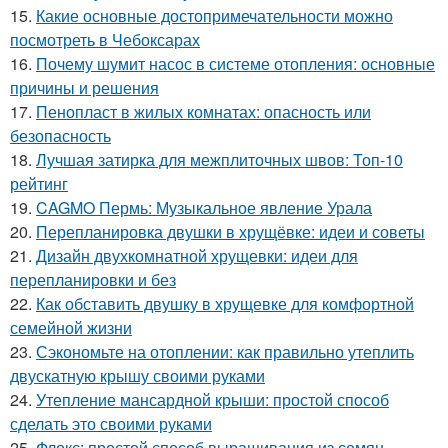
15.
Какие основные достопримечательности можно
посмотреть в Чебоксарах
16.
Почему шумит насос в системе отопления: основные
причины и решения
17.
Пенопласт в жилых комнатах: опасность или
безопасность
18.
Лучшая затирка для межплиточных швов: Топ-10
рейтинг
19.
CAGMO Пермь: Музыкальное явление Урала
20.
Перепланировка двушки в хрущёвке: идеи и советы
21.
Дизайн двухкомнатной хрущевки: идеи для
перепланировки и без
22.
Как обставить двушку в хрущевке для комфортной
семейной жизни
23.
Сэкономьте на отоплении: как правильно утеплить
двускатную крышу своими руками
24.
Утепление мансардной крыши: простой способ
сделать это своими руками
25.
Флокс: простой способ выращивания из семян