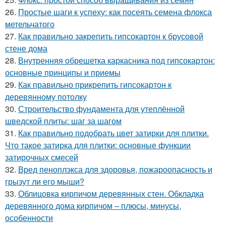
26.
Простые шаги к успеху: как посеять семена флокса
метельчатого
27.
Как правильно закрепить гипсокартон к брусовой
стене дома
28.
Внутренняя обрешетка каркасника под гипсокартон:
основные принципы и приемы
29.
Как правильно прикрепить гипсокартон к
деревянному потолку
30.
Строительство фундамента для утеплённой
шведской плиты: шаг за шагом
31.
Как правильно подобрать цвет затирки для плитки.
Что такое затирка для плитки: основные функции
затирочных смесей
32.
Вред пеноплэкса для здоровья, пожароопасность и
грызут ли его мыши?
33.
Облицовка кирпичом деревянных стен. Обкладка
деревянного дома кирпичом – плюсы, минусы,
особенности