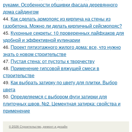
руками. Особенности обшивки фасада деревянного
дома сайдингом
44.
Как сделать армопояс из кирпича на стены из
газобетона. Можно ли делать кирпичный сейсмопояс?
45.
Кухонные секреты: 10 проверенных лайфхаков для
удобной и эффективной кулинарии
46.
Проект пятиэтажного жилого дома: все, что нужно
знать о новом строительстве
47.
Пустая стена: от пустоты к творчеству
48.
Применение гипсовой вяжущей смеси в
строительстве
49.
Как выбрать затирку по цвету для плитки. Выбор
цвета
50.
Определяемся с выбором фуги затирки для
плиточных швов. №2. Цементная затирка: свойства и
применение
© 2026 Строительство, ремонт и дизайн