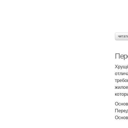
читат
Пер
Хрущё
отлич
требо
жилое
котор
Основ
Перед
Основ