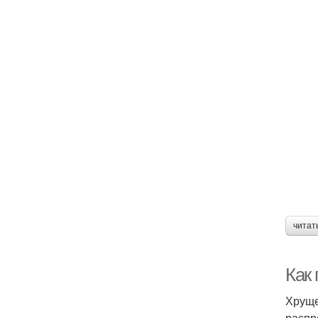
читат
Как
Хруще
распр