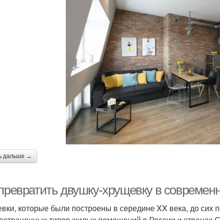
ь дальше →
 превратить двушку-хрущевку в современ
вки, которые были построены в середине XX века, до сих 
остраненных типов жилых помещений в России и странах С