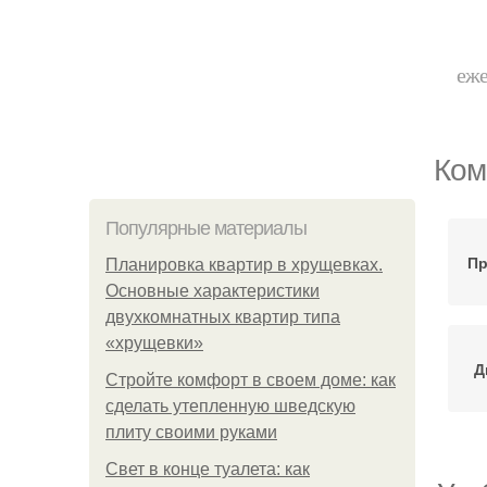
еже
Ком
Популярные материалы
Пр
Планировка квартир в хрущевках.
Основные характеристики
двухкомнатных квартир типа
«хрущевки»
Д
Стройте комфорт в своем доме: как
сделать утепленную шведскую
плиту своими руками
Свет в конце туалета: как