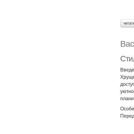
читат
Вас
Сти
Введ
Хруще
досту
уютно
плани
Особе
Перед