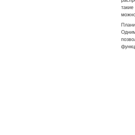
такие
можно
Плани
Одним
позво
функц