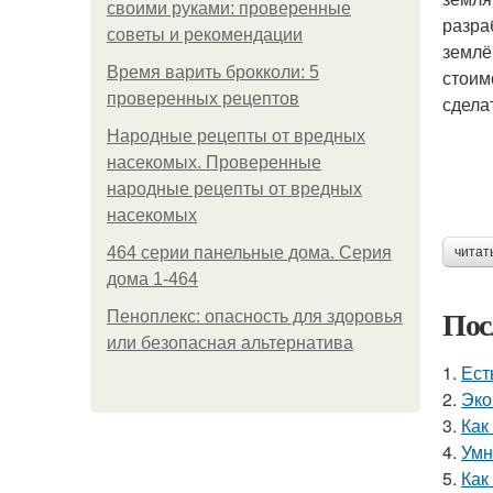
своими руками: проверенные
разра
советы и рекомендации
землё
Время варить брокколи: 5
стоим
проверенных рецептов
сдела
Народные рецепты от вредных
насекомых. Проверенные
народные рецепты от вредных
насекомых
464 серии панельные дома. Серия
читат
дома 1-464
Пос
Пеноплекс: опасность для здоровья
или безопасная альтернатива
1.
Ест
2.
Эко
3.
Как
4.
Умн
5.
Как