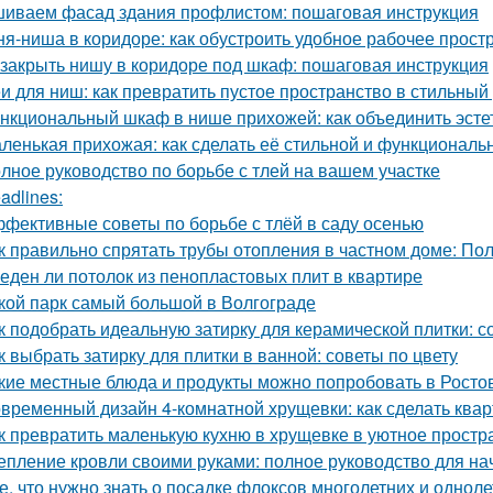
иваем фасад здания профлистом: пошаговая инструкция
ня-ниша в коридоре: как обустроить удобное рабочее прост
 закрыть нишу в коридоре под шкаф: пошаговая инструкция
и для ниш: как превратить пустое пространство в стильный
нкциональный шкаф в нише прихожей: как объединить эстет
ленькая прихожая: как сделать её стильной и функциональ
лное руководство по борьбе с тлей на вашем участке
adlines:
фективные советы по борьбе с тлёй в саду осенью
к правильно спрятать трубы отопления в частном доме: По
еден ли потолок из пенопластовых плит в квартире
кой парк самый большой в Волгограде
к подобрать идеальную затирку для керамической плитки: 
к выбрать затирку для плитки в ванной: советы по цвету
кие местные блюда и продукты можно попробовать в Росто
временный дизайн 4-комнатной хрущевки: как сделать ква
к превратить маленькую кухню в хрущевке в уютное простр
епление кровли своими руками: полное руководство для н
е, что нужно знать о посадке флоксов многолетних и однол