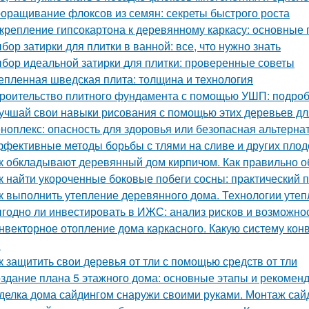
оращивание флоксов из семян: секреты быстрого роста
крепление гипсокартона к деревянному каркасу: основные
бор затирки для плитки в ванной: все, что нужно знать
бор идеальной затирки для плитки: проверенные советы
епленная шведская плита: толщина и технология
роительство плитного фундамента с помощью УШП: подро
учшай свои навыки рисования с помощью этих деревьев дл
ноплекс: опасность для здоровья или безопасная альтерна
фективные методы борьбы с тлями на сливе и других пло
к обкладывают деревянный дом кирпичом. Как правильно 
к найти укороченные боковые побеги сосны: практический 
к выполнить утепление деревянного дома. Технологии уте
годно ли инвестировать в ИЖС: анализ рисков и возможно
нвекторное отопление дома каркасного. Какую систему кон
?
к защитить свои деревья от тли с помощью средств от тли
здание плана 5 этажного дома: основные этапы и рекомен
делка дома сайдингом снаружи своими руками. Монтаж сай