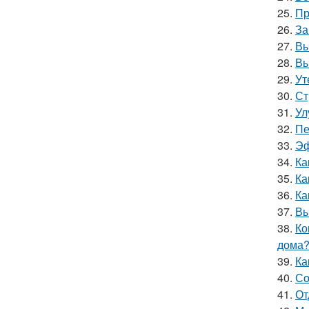
25.
Пр
26.
За
27.
Вы
28.
Вы
29.
Ут
30.
Ст
31.
Ул
32.
Пе
33.
Эф
34.
Ка
35.
Ка
36.
Ка
37.
Вы
38.
Ко
дома
39.
Ка
40.
Со
41.
От