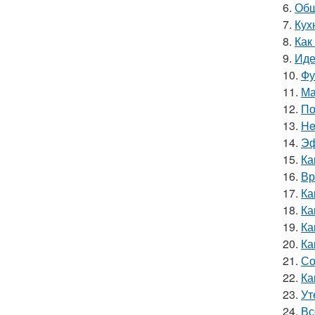
6.
Обш
7.
Кух
8.
Как
9.
Иде
10.
Фу
11.
Ма
12.
По
13.
He
14.
Эф
15.
Ка
16.
Вр
17.
Ка
18.
Ка
19.
Ка
20.
Ка
21.
Со
22.
Ка
23.
Ут
24.
Вс