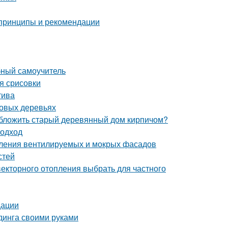
 принципы и рекомендации
бный самоучитель
я срисовки
тива
довых деревьях
обложить старый деревянный дом кирпичом?
подход
пления вентилируемых и мокрых фасадов
стей
векторного отопления выбрать для частного
дации
динга своими руками