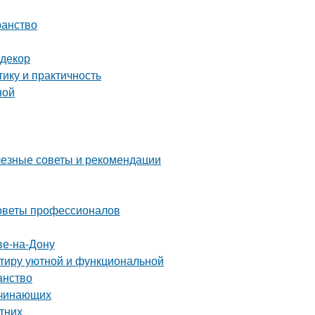
ранство
 декор
ику и практичность
ной
лезные советы и рекомендации
советы профессионалов
ве-на-Дону
ртиру уютной и функциональной
анство
ачинающих
етних