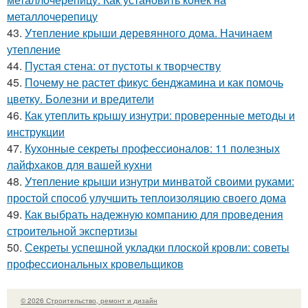
металлочерепицу
43.
Утепление крыши деревянного дома. Начинаем
утепление
44.
Пустая стена: от пустоты к творчеству
45.
Почему не растет фикус бенджамина и как помочь
цветку. Болезни и вредители
46.
Как утеплить крышу изнутри: проверенные методы и
инструкции
47.
Кухонные секреты профессионалов: 11 полезных
лайфхаков для вашей кухни
48.
Утепление крыши изнутри минватой своими руками:
простой способ улучшить теплоизоляцию своего дома
49.
Как выбрать надежную компанию для проведения
строительной экспертизы
50.
Секреты успешной укладки плоской кровли: советы
профессиональных кровельщиков
© 2026 Строительство, ремонт и дизайн