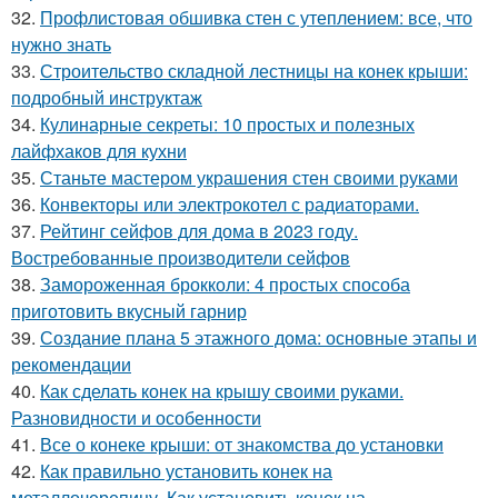
32.
Профлистовая обшивка стен с утеплением: все, что
нужно знать
33.
Строительство складной лестницы на конек крыши:
подробный инструктаж
34.
Кулинарные секреты: 10 простых и полезных
лайфхаков для кухни
35.
Станьте мастером украшения стен своими руками
36.
Конвекторы или электрокотел с радиаторами.
37.
Рейтинг сейфов для дома в 2023 году.
Востребованные производители сейфов
38.
Замороженная брокколи: 4 простых способа
приготовить вкусный гарнир
39.
Создание плана 5 этажного дома: основные этапы и
рекомендации
40.
Как сделать конек на крышу своими руками.
Разновидности и особенности
41.
Все о конеке крыши: от знакомства до установки
42.
Как правильно установить конек на
металлочерепицу. Как установить конек на