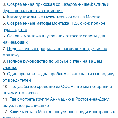
3.
Современная прихожая со шкафом-нишей: Стиль и
функциональность в гармонии
4.
Какие уникальные музеи техники есть в Москве
5.
Современные методы монтажа ПВХ окон: полное
руководство
6.
Основы монтажа внутренних откосов: советы для
начинающих
7.
Подставочный профиль: пошаговая инструкция по
монтажу
8.
Полное руководство по борьбе с тлей на вашем
участке
9.
Один препарат – два проблемы: как спасти смородину
от вредителей
10.
Полузабытое средство из СССР: что мы потеряли и
почему это важно
11.
Где смотреть группу Анимацию в Ростове-на-Дону:
актуальное расписание
12.
Какие места в Москве популярны среди иностранных
туристов