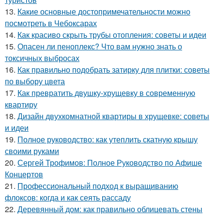
13.
Какие основные достопримечательности можно
посмотреть в Чебоксарах
14.
Как красиво скрыть трубы отопления: советы и идеи
15.
Опасен ли пеноплекс? Что вам нужно знать о
токсичных выбросах
16.
Как правильно подобрать затирку для плитки: советы
по выбору цвета
17.
Как превратить двушку-хрущевку в современную
квартиру
18.
Дизайн двухкомнатной квартиры в хрущевке: советы
и идеи
19.
Полное руководство: как утеплить скатную крышу
своими руками
20.
Сергей Трофимов: Полное Руководство по Афише
Концертов
21.
Профессиональный подход к выращиванию
флоксов: когда и как сеять рассаду
22.
Деревянный дом: как правильно облицевать стены