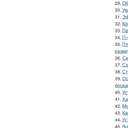
29.
Об
30.
Ую
31.
Эф
32.
Ко
33.
Пр
34.
П-
35.
Пл
разм
36.
Се
37.
Со
38.
Ст
39.
От
беска
40.
Ус
41.
Ха
42.
Мо
43.
Ка
44.
Ус
45.
Вр