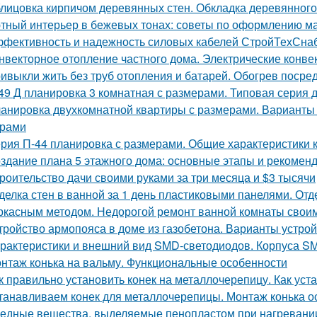
лицовка кирпичом деревянных стен. Обкладка деревянного
тный интерьер в бежевых тонах: советы по оформлению м
фективность и надежность силовых кабелей СтройТехСна
нвекторное отопление частного дома. Электрические конве
ивыкли жить без труб отопления и батарей. Обогрев посре
49 Д планировка 3 комнатная с размерами. Типовая серия д
анировка двухкомнатной квартиры с размерами. Варианты
ерами
рия П-44 планировка с размерами. Общие характеристики 
здание плана 5 этажного дома: основные этапы и рекомен
роительство дачи своими руками за три месяца и $3 тысячи
делка стен в ванной за 1 день пластиковыми панелями. От
ркасным методом. Недорогой ремонт ванной комнаты свои
тройство армопояса в доме из газобетона. Варианты устро
рактеристики и внешний вид SMD-светодиодов. Корпуса S
нтаж конька на вальму. Функциональные особенности
к правильно установить конек на металлочерепицу. Как уст
танавливаем конек для металлочерепицы. Монтаж конька о
едные вещества, выделяемые пенопластом при нагревании: