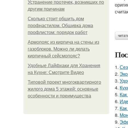
Устранение протечек, возникших по
ориги
другим причинам
счита
Сколько стоит обшить дом
профнастилом. Обшивка дома
профлистом: порядок работ
читат
Армопояс из кирпича на стены из
газоблоков. Можно ли делать
Пос
кирпичный сейсмопояс?
Удобные Лайфхаки для Хранения
1.
Сез
на Кухне: Смотрите Видео
2.
Эко
3.
Удо
Типовой проект многоквартирного
4.
Кух
жилого дома 5 этажей: основные
5.
Как
особенности и преимущества
6.
Иде
7.
Как
8.
Мон
9.
Эфф