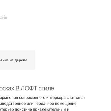
зайн
ртина на дереве
досках В ЛОФТ стиле
ормления современного интерьера считается
оизводственное или чердачное помещение,
интерьер поистине привлекательным и