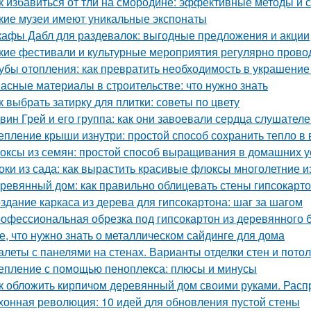
к избавиться от тли на смородине: эффективные методы и 
кие музеи имеют уникальные экспонаты
афы Дабл для раздевалок: выгодные предложения и акции
кие фестивали и культурные мероприятия регулярно прово
убы отопления: как превратить необходимость в украшение
асные материалы в строительстве: что нужно знать
к выбрать затирку для плитки: советы по цвету
вин Грей и его группа: как они завоевали сердца слушател
епление крыши изнутри: простой способ сохранить тепло в
оксы из семян: простой способ выращивания в домашних 
оки из сада: как вырастить красивые флоксы многолетние и
ревянный дом: как правильно облицевать стены гипсокарт
здание каркаса из дерева для гипсокартона: шаг за шагом
офессиональная обрезка под гипсокартон из деревянного бр
е, что нужно знать о металлическом сайдинге для дома
алеты с панелями на стенах. Варианты отделки стен и пото
епление с помощью пеноплекса: плюсы и минусы
к обложить кирпичом деревянный дом своими руками. Рас
хонная революция: 10 идей для обновления пустой стены