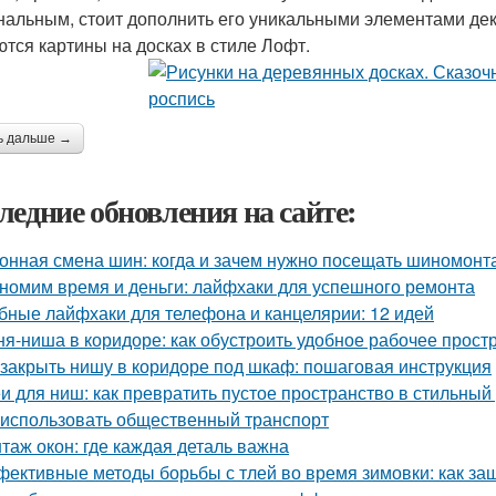
нальным, стоит дополнить его уникальными элементами де
ются картины на досках в стиле Лофт.
ь дальше →
ледние обновления на сайте:
онная смена шин: когда и зачем нужно посещать шиномонт
номим время и деньги: лайфхаки для успешного ремонта
бные лайфхаки для телефона и канцелярии: 12 идей
ня-ниша в коридоре: как обустроить удобное рабочее прост
 закрыть нишу в коридоре под шкаф: пошаговая инструкция
и для ниш: как превратить пустое пространство в стильный
 использовать общественный транспорт
таж окон: где каждая деталь важна
ективные методы борьбы с тлей во время зимовки: как за