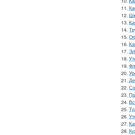
10.
Ка
11.
Ка
12.
Шк
13.
Ка
14.
Тр
15.
Оп
16.
Ка
17.
Эл
18.
Ут
19.
Фл
20.
Ур
21.
Де
22.
Со
23.
Пр
24.
Вс
25.
Ту
26.
Ут
27.
Ка
28.
Ку