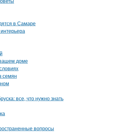
советы
дятся в Самаре
 интерьера
ей
 вашем доме
условиях
з семян
оном
уска: все, что нужно знать
лка
пространенные вопросы