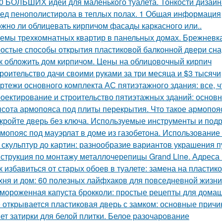
0 БОЛЬШИХ идей для маленького туалета. Тонкости дизайн
ед пенополистирола в теплых полах. 1 Общая информация
жно ли облицевать кирпичом фасады каркасного или..
емы трехкомнатных квартир в панельных домах. Брежневк
остые способы открытия пластиковой балконной двери сн
к обложить дом кирпичом. Цены на облицовочный кирпич
роительство дачи своими руками за три месяца и $3 тысячи
ртежи основного комплекта АС пятиэтажного здания: все, ч
оектирование и строительство пятиэтажных зданий: основ
сота армопояса под плиты перекрытия. Что такое армопояс
кройте дверь без ключа. Используемые инструменты и под
мопояс под мауэрлат в доме из газобетона. Использование
 скульптур до картин: разнообразие вариантов украшения п
струкция по монтажу металлочерепицы Grand Line. Адреса
к избавиться от старых обоев в туалете: замена на пласти
хня и дом: 60 полезных лайфхаков для повседневной жизни
мороженная капуста брокколи: простые рецепты для дома
 открывается пластиковая дверь с замком: основные прич
ет затирки для белой плитки. Белое разочарование