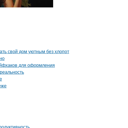
ть свой дом уютным без хлопот
но
айфхаков для оформления
 реальность
е
еже
родуктивность