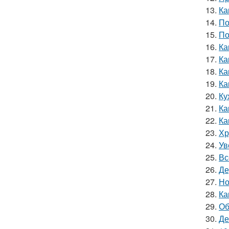
13.
Ка
14.
По
15.
По
16.
Ка
17.
Ка
18.
Ка
19.
Ка
20.
Ку
21.
Ка
22.
Ка
23.
Хр
24.
Ув
25.
Вс
26.
Де
27.
Но
28.
Ка
29.
Об
30.
Де