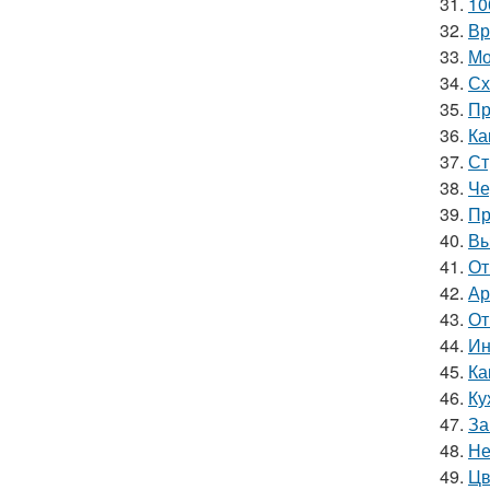
31.
10
32.
Вр
33.
Мо
34.
Сх
35.
Пр
36.
Ка
37.
Ст
38.
Че
39.
Пр
40.
Вы
41.
От
42.
Ар
43.
От
44.
Ин
45.
Ка
46.
Ку
47.
За
48.
Не
49.
Цв