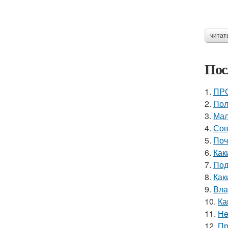
читат
Пос
1.
ПРО
2.
Пол
3.
Мал
4.
Сов
5.
Поч
6.
Как
7.
Под
8.
Как
9.
Вла
10.
Ка
11.
He
12.
Пр