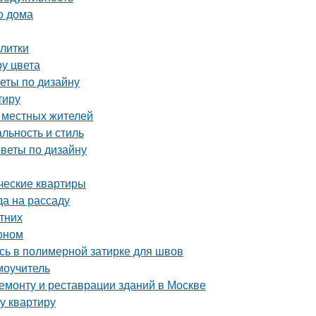
о дома
плитки
ру цвета
веты по дизайну
тиру
е местных жителей
льность и стиль
оветы по дизайну
ческие квартиры
да на рассаду
етних
тоном
сь в полимерной затирке для швов
моучитель
монту и реставрации зданий в Москве
у квартиру