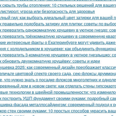
к скрыть трубы отопления: 10 стильных решений для вашег
листирол: угроза или безопасность для здоровья
лный гид: как выбрать идеальный цвет затирки для вашей 
к правильно подобрать затирку для плитки: советы по выбо
к превратить однокомнатную хрущевку в уютное гнездо: со
к превратить трёхкомнатную хрущевку в современную квар
кие интересные факты о Екатеринбурге могут удивить даж
хня с холодильником в хрущевке: как объединить функциона
к превратить 3-комнатную хрущевку в уютное гнездышко: с
к обновить двухкомнатную хрущёвку: советы и идеи
ущевка 2025: как современный дизайн преображает класси
еличьте цветовой спектр своего сада, сею флоксы друммон
е, что нужно знать о посадке флоксов многолетних и однол
ревянный дом в новом свете: как отделать стены гипсокар
вые технологии в швейной промышленности: что изменило
к построить УШП фундамент своими руками: подробный са
шивка фасада металлосайдингом: современный подход к ре
кор стен своими руками: 10 простых способов украсить ваш