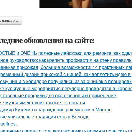
ь дальше →
ледние обновления на сайте:
СТЫЕ и ОЧЕНЬ полезные лайфхаки для ремонта: как сдела
ное руководство: как крепить профнастил на стену правиль
енькая прихожая, большие возможности: 14 практичных л
ременный дизайн прихожей с нишей: как воплотить идею в
ему ниши в коридоре получились из-за ошибок в планировк
ие культурные мероприятия регулярно проводятся в Ворон
ставочные профили для окон: основы и применение
ие музеи имеют уникальные экспонаты
димир Кузьмин и зарождение рок-музыки в Москве
кие уникальные традиции есть в Вологде
adlines:
актичные советы о том, как сэкономить время и повысить п