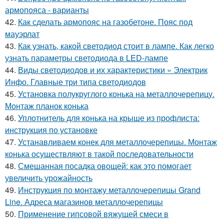
армопояса - варианты
42.
Как сделать армопояс на газобетоне. Пояс под
мауэрлат
43.
Как узнать, какой светодиод стоит в лампе. Как легко
узнать параметры светодиода в LED-лампе
44.
Виды светодиодов и их характеристики » Электрик
Инфо. Главные три типа светодиодов
45.
Установка полукруглого конька на металлочерепицу.
Монтаж планок конька
46.
Уплотнитель для конька на крыше из профлиста:
инструкция по установке
47.
Устанавливаем конек для металлочерепицы. Монтаж
конька осуществляют в такой последовательности
48.
Смешанная посадка овощей: как это помогает
увеличить урожайность
49.
Инструкция по монтажу металлочерепицы Grand
Line. Адреса магазинов металлочерепицы
50.
Применение гипсовой вяжущей смеси в