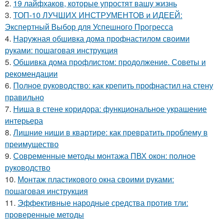
2.
19 лайфхаков, которые упростят вашу жизнь
3.
ТОП-10 ЛУЧШИХ ИНСТРУМЕНТОВ и ИДЕЕЙ:
Экспертный Выбор для Успешного Прогресса
4.
Наружная обшивка дома профнастилом своими
руками: пошаговая инструкция
5.
Обшивка дома профлистом: продолжение. Советы и
рекомендации
6.
Полное руководство: как крепить профнастил на стену
правильно
7.
Ниша в стене коридора: функциональное украшение
интерьера
8.
Лишние ниши в квартире: как превратить проблему в
преимущество
9.
Современные методы монтажа ПВХ окон: полное
руководство
10.
Монтаж пластикового окна своими руками:
пошаговая инструкция
11.
Эффективные народные средства против тли:
проверенные методы