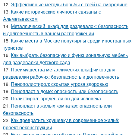
12.
Эффективные методы борьбы с тлей на смородине
13.
Какие исторические личности связаны с
Альметьевском
14.
Металлический шкаф для раздевалок: безопасность
и долговечность в вашем распоряжении
15.
Какие места в Москве популярны среди иностранных
туристов
16.
Как выбрать безопасную и функциональную мебель
для раздевалки детского сада
17.
Преимущества металлических шкафчиков для
раздевалки рабочих: безопасность и долговечность
18.
Пенополистирол: скрытая угроза здоровью
19.
Пенопласт в доме: опасность или безопасность
20.
Полистирол: вреден ли он для человека
21.
Пенопласт в жилых комнатах: опасность или
безопасность
22.
Как превратить хрущевку в современное жильё:
проект реконструкции
23.
Есть ли религиозные объекты в Пензе, достойные