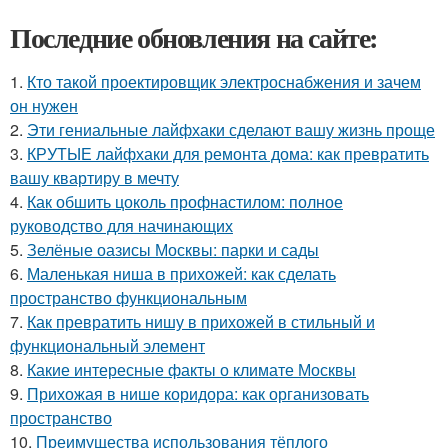
Последние обновления на сайте:
1.
Кто такой проектировщик электроснабжения и зачем
он нужен
2.
Эти гениальные лайфхаки сделают вашу жизнь проще
3.
КРУТЫЕ лайфхаки для ремонта дома: как превратить
вашу квартиру в мечту
4.
Как обшить цоколь профнастилом: полное
руководство для начинающих
5.
Зелёные оазисы Москвы: парки и сады
6.
Маленькая ниша в прихожей: как сделать
пространство функциональным
7.
Как превратить нишу в прихожей в стильный и
функциональный элемент
8.
Какие интересные факты о климате Москвы
9.
Прихожая в нише коридора: как организовать
пространство
10.
Преимущества использования тёплого