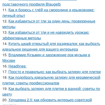
подставочного профиля Blaugelb
11.
Как я борюсь с тлёй на смородине и крыжовнике:
личный опыт
12.
Как избавиться от тли за один день: проверенные
методы
13.
Как избавиться от тли и не навредить урожаю:
эффективные методы
14.
Купить шкаф открытый для раздевалок: как выбрать
идеальное решение для вашего интерьера
15.
Владимир Кузьмин и зарождение рок-музыки в
Москве
16.
Headlines:
17.
Просто и правильно: как выбрать затирку для плитки
18.
Как подобрать идеальную затирку для керамической
плитки: советы профессионалов
19.
Как выбрать затирку для плитки в ванной: советы по
цвету
20.
Хрущевка 2.0: как обновить интерьер советской