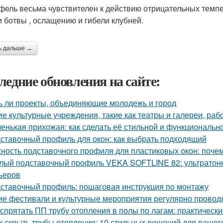
фель весьма чувствителен к действию отрицательных темпе
и бот­вы , ослащению и гибели клубней.
ь дальше →
ледние обновления на сайте:
ь ли проекты, объединяющие молодежь и город
ие культурные учреждения, такие как театры и галереи, ра
енькая прихожая: как сделать её стильной и функциональн
ставочный профиль для окон: как выбрать подходящий
ность подставочного профиля для пластиковых окон: поче
лый подставочный профиль VEKA SOFTLINE 82: ультратонк
ьеров
ставочный профиль: пошаговая инструкция по монтажу
ие фестивали и культурные мероприятия регулярно провод
 спрятать ПП трубу отопления в полы по лагам: практическ
к скрыть трубы отопления: 10 стильных решений для вашег