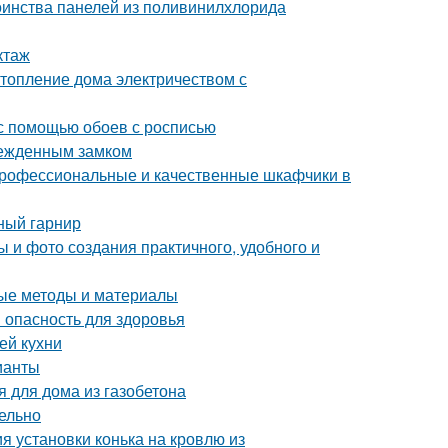
оинства панелей из поливинилхлорида
ктаж
топление дома электричеством с
 с помощью обоев с росписью
врежденным замком
профессиональные и качественные шкафчики в
ный гарнир
 и фото создания практичного, удобного и
ные методы и материалы
 опасность для здоровья
ей кухни
ианты
я для дома из газобетона
ельно
я установки конька на кровлю из