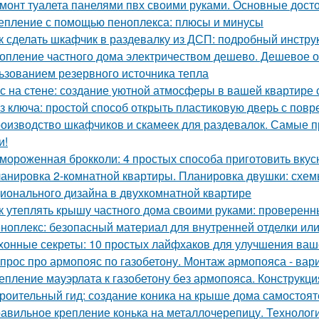
монт туалета панелями пвх своими руками. Основные дост
епление с помощью пеноплекса: плюсы и минусы
к сделать шкафчик в раздевалку из ДСП: подробный инстру
опление частного дома электричеством дешево. Дешевое о
ьзованием резервного источника тепла
с на стене: создание уютной атмосферы в вашей квартире
з ключа: простой способ открыть пластиковую дверь с по
оизводство шкафчиков и скамеек для раздевалок. Самые 
и!
мороженная брокколи: 4 простых способа приготовить вкус
анировка 2-комнатной квартиры. Планировка двушки: схемы
ионального дизайна в двухкомнатной квартире
к утеплять крышу частного дома своими руками: проверен
ноплекс: безопасный материал для внутренней отделки или
хонные секреты: 10 простых лайфхаков для улучшения ваш
прос про армопояс по газобетону. Монтаж армопояса - вар
епление мауэрлата к газобетону без армопояса. Конструкци
роительный гид: создание коника на крыше дома самостоят
авильное крепление конька на металлочерепицу. Технологи