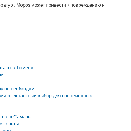
ратур . Мороз может привести к повреждению и
ботают в Тюмени
ой
му он необходим
ий и элегантный выбор для современных
ятся в Самаре
ие советы
о дома