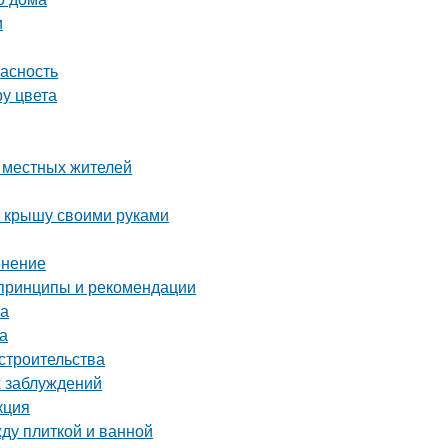
и
пасность
ру цвета
е местных жителей
ю крышу своими руками
енение
 принципы и рекомендации
ка
а
строительства
 заблуждений
кция
ду плиткой и ванной