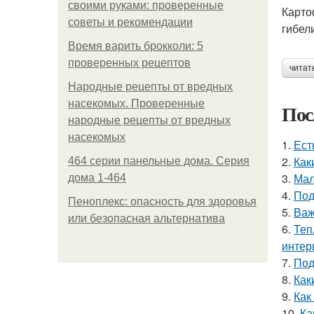
своими руками: проверенные
Карто
советы и рекомендации
гибел
Время варить брокколи: 5
проверенных рецептов
читат
Народные рецепты от вредных
насекомых. Проверенные
Пос
народные рецепты от вредных
насекомых
1.
Ест
2.
Как
464 серии панельные дома. Серия
3.
Мал
дома 1-464
4.
Под
Пеноплекс: опасность для здоровья
5.
Важ
или безопасная альтернатива
6.
Теп
интер
7.
Под
8.
Как
9.
Как
10.
Ка