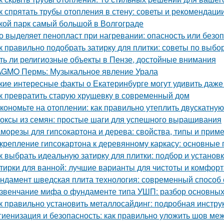
к спрятать трубы отопления в стену: советы и рекомендаци
кой парк самый большой в Волгограде
о выделяет пенопласт при нагревании: опасность или безо
к правильно подобрать затирку для плитки: советы по выбо
ть ли религиозные объекты в Пензе, достойные внимания
GMO Пермь: Музыкальное явление Урала
кие интересные факты о Екатеринбурге могут удивить даж
к превратить старую хрущевку в современный дом
кономьте на отоплении: как правильно утеплить двускатну
оксы из семян: простые шаги для успешного выращивания
морезы для гипсокартона и дерева: свойства, типы и прим
крепление гипсокартона к деревянному каркасу: основные
к выбрать идеальную затирку для плитки: подбор и установ
тирки для ванной: лучшие варианты для чистоты и комфорт
ндамент шведская плита технология: современный способ 
звенчание мифа о фундаменте типа УШП: разбор основных
к правильно установить металлосайдинг: подробная инстру
гиенизация и безопасность: как правильно уложить шов меж