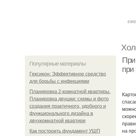
еже
Хол
При
Популярные материалы
при
Гексикон: Эффективное средство
для борьбы с инфекциями
Планировка 2-комнатной квартиры.
Карто
Планировка двушки: схемы и фото
спаса
создания практичного, удобного и
можно
функционального дизайна в
скоре
двухкомнатной квартире
прави
на пр
Как построить фундамент УШП