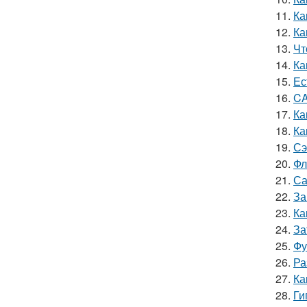
11.
Ка
12.
Ка
13.
Чт
14.
Ка
15.
Ес
16.
CA
17.
Ка
18.
Ка
19.
Сэ
20.
Фл
21.
Са
22.
За
23.
Ка
24.
За
25.
Фу
26.
Ра
27.
Ка
28.
Ги