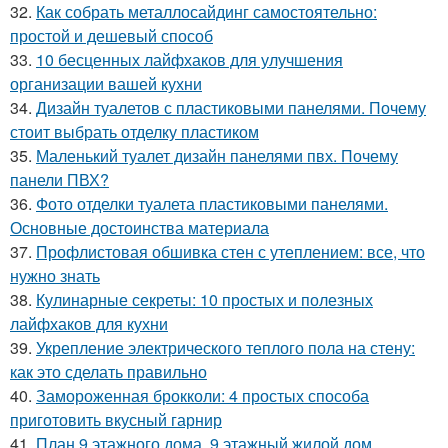
32.
Как собрать металлосайдинг самостоятельно:
простой и дешевый способ
33.
10 бесценных лайфхаков для улучшения
организации вашей кухни
34.
Дизайн туалетов с пластиковыми панелями. Почему
стоит выбрать отделку пластиком
35.
Маленький туалет дизайн панелями пвх. Почему
панели ПВХ?
36.
Фото отделки туалета пластиковыми панелями.
Основные достоинства материала
37.
Профлистовая обшивка стен с утеплением: все, что
нужно знать
38.
Кулинарные секреты: 10 простых и полезных
лайфхаков для кухни
39.
Укрепление электрического теплого пола на стену:
как это сделать правильно
40.
Замороженная брокколи: 4 простых способа
приготовить вкусный гарнир
41.
План 9 этажного дома. 9 этажный жилой дом