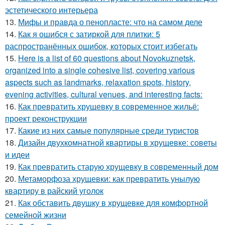
эстетического интерьера
13.
Мифы и правда о пенопласте: что на самом деле
14.
Как я ошибся с затиркой для плитки: 5
распространённых ошибок, которых стоит избегать
15.
Here is a list of 60 questions about Novokuznetsk,
organized into a single cohesive list, covering various
aspects such as landmarks, relaxation spots, history,
evening activities, cultural venues, and interesting facts:
16.
Как превратить хрущевку в современное жильё:
проект реконструкции
17.
Какие из них самые популярные среди туристов
18.
Дизайн двухкомнатной квартиры в хрущевке: советы
и идеи
19.
Как превратить старую хрущевку в современный дом
20.
Метаморфоза хрущевки: как превратить унылую
квартиру в райский уголок
21.
Как обставить двушку в хрущевке для комфортной
семейной жизни