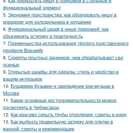
4.
Как превратить нишу в прихожей в стильный и
функциональный элемент
5.
Экономия пространства: как оборудовать нишу в
коридоре для холодильника в хрущевке
6.
Функциональный шкаф в нише прихожей: как
объединить эстетику и практичность
7.
Преимущества использования тёплого подставочного
профиля Blaugelb
8.
Секреты опытных дачников: чем обрабатывают сад
осенью
9.
Открытые шкафы для одежды: стиль и удобство в
вашем интерьере
10.
Владимир Кузьмин и зарождение рок-музыки в
Москве
11.
Какие основные достопримечательности можно
посмотреть в Чебоксарах
12.
Как красиво скрыть трубы отопления: советы и идеи
13.
Как выбрать правильную затирку для плитки в
ванной: советы и рекомендации