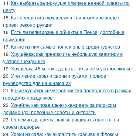
14.
Как выбрать затирку для плитки в ванной: советы по
цвету
15.
Как превратить хрущевку в современное жильё:
проект реконструкции
16.
Есть ли религиозные объекты в Пензе, достойные
внимания
17.
Какие из них самые популярные среди туристов
18.
Хрущёвка: как превратить небольшую квартиру в
уютное гнёздышко
19.
Хрущевка 45 м: как сделать стильное и уютное жилье
20.
Утепление кровли своими руками: полное
руководство для начинающих
21.
Какие культурные мероприятия проводятся в рамках
городских праздников
22.
Узнайте, как правильно ухаживать за флоксом
друммонда: полезные советы и хитрости
23.
От семян до цветка: как выращивать флоксы на
своем подворье
24.
Уроки из сада: как вырастить красивые флоксы