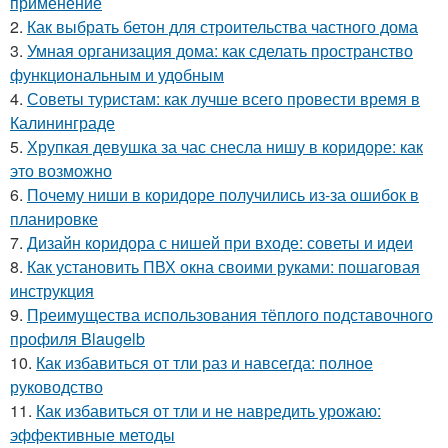
применение
2.
Как выбрать бетон для строительства частного дома
3.
Умная организация дома: как сделать пространство
функциональным и удобным
4.
Советы туристам: как лучше всего провести время в
Калининграде
5.
Хрупкая девушка за час снесла нишу в коридоре: как
это возможно
6.
Почему ниши в коридоре получились из-за ошибок в
планировке
7.
Дизайн коридора с нишей при входе: советы и идеи
8.
Как установить ПВХ окна своими руками: пошаговая
инструкция
9.
Преимущества использования тёплого подставочного
профиля Blaugelb
10.
Как избавиться от тли раз и навсегда: полное
руководство
11.
Как избавиться от тли и не навредить урожаю:
эффективные методы