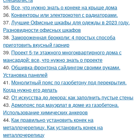
35.
Все, что нужно знать о конеке на крыше дома
36.
Конвекторы или электрокотел с радиаторами.
37.
Лучшие Офисные шкафы для одежды в 2023 году.
Разновидности офисных шкафов
38.
Замороженная брокколи: 4 простых способа
приготовить вкусный гарнир
39.
Проект 5-ти этажного многоквартирного дома с
мансардой: все, что нужно знать о проекте
40.
Обшивка фронтона сайдингом своими руками.
Установка панелей
41.
Монолитный пояс по газобетону под перекрытия.
Когда нужно его делать
42.
От искусства до декора: как заполнить пустые стены
43.
Армопояс под мауэрлат в доме из газобетона.
Использование химических анкеров
44.
Как правильно установить конек на
металлочерепицу. Как установить конек на
металлочерепицу