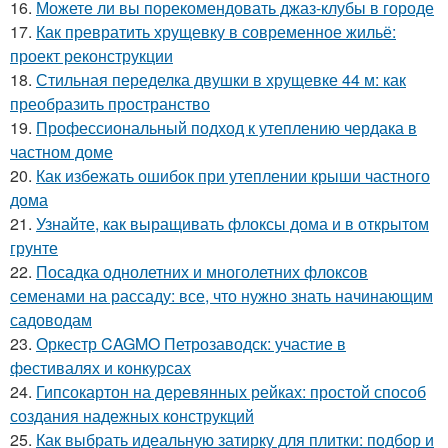
16.
Можете ли вы порекомендовать джаз-клубы в городе
17.
Как превратить хрущевку в современное жильё:
проект реконструкции
18.
Стильная переделка двушки в хрущевке 44 м: как
преобразить пространство
19.
Профессиональный подход к утеплению чердака в
частном доме
20.
Как избежать ошибок при утеплении крыши частного
дома
21.
Узнайте, как выращивать флоксы дома и в открытом
грунте
22.
Посадка однолетних и многолетних флоксов
семенами на рассаду: все, что нужно знать начинающим
садоводам
23.
Оркестр CAGMO Петрозаводск: участие в
фестивалях и конкурсах
24.
Гипсокартон на деревянных рейках: простой способ
создания надежных конструкций
25.
Как выбрать идеальную затирку для плитки: подбор и