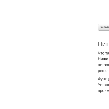
читат
Ниш
Что т
Ниша 
встро
решен
Функц
Устан
преим