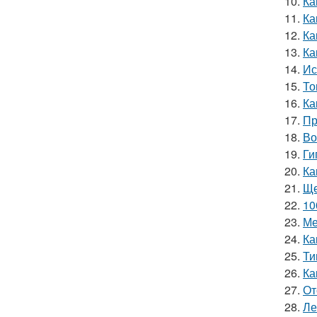
10.
Ка
11.
Ка
12.
Ка
13.
Ка
14.
Ис
15.
То
16.
Ка
17.
Пр
18.
Во
19.
Ги
20.
Ка
21.
Ще
22.
10
23.
Ме
24.
Ка
25.
Ти
26.
Ка
27.
От
28.
Ле