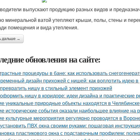
водители выпускают продукцию разных видов и предназнач
о минеральной ватой утепляют крыши, полы, стены и пере
ди помещения и вида утепления.
ь дальше →
ледние обновления на сайте:
трастные процедуры в бане: как использовать снегогенера
ременный дизайн прихожей с нишей: как воплотить идею в
 превратить нишу в стильный элемент прихожей
 оформить нишу в коридоре: идеи дизайна и практические 
ие уникальные природные объекты находятся в Челябинске
ие исторические события оказали наибольшее влияние на 
ие культурные мероприятия регулярно проводятся в Ворон
 установить ПВХ окна своими руками: пошаговая инструкци
ановка пластикового окна с подставочным профилем: полн