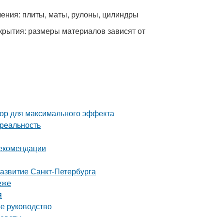
ения: плиты, маты, рулоны, цилиндры
крытия: размеры материалов зависят от
тор для максимального эффекта
 реальность
рекомендации
развитие Санкт-Петербурга
еже
я
ое руководство