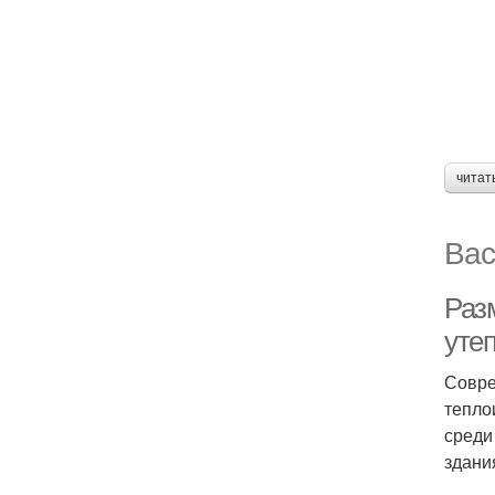
читат
Вас
Раз
уте
Совре
тепло
среди
здани