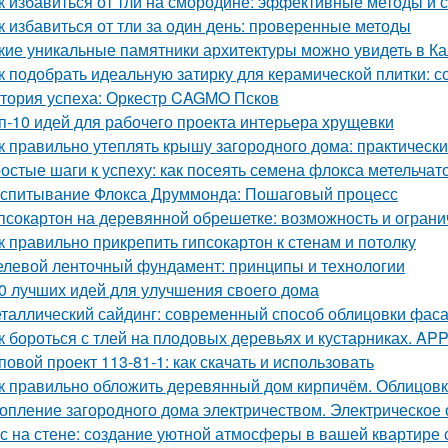
к избавиться от тли на смородине: эффективные методы и 
к избавиться от тли за один день: проверенные методы
кие уникальные памятники архитектуры можно увидеть в Ка
к подобрать идеальную затирку для керамической плитки: 
тория успеха: Оркестр CAGMO Псков
п-10 идей для рабочего проекта интерьера хрущевки
к правильно утеплять крышу загородного дома: практическ
остые шаги к успеху: как посеять семена флокса метельчат
спитывание Флокса Друммонда: Пошаговый процесс
псокартон на деревянной обрешетке: возможность и огран
к правильно прикрепить гипсокартон к стенам и потолку
левой ленточный фундамент: принципы и технологии
0 лучших идей для улучшения своего дома
таллический сайдинг: современный способ облицовки фаса
к бороться с тлей на плодовых деревьях и кустарниках. APP -
повой проект 113-81-1: как скачать и использовать
к правильно обложить деревянный дом кирпичём. Облицовк
опление загородного дома электричеством. Электрическое
с на стене: создание уютной атмосферы в вашей квартире