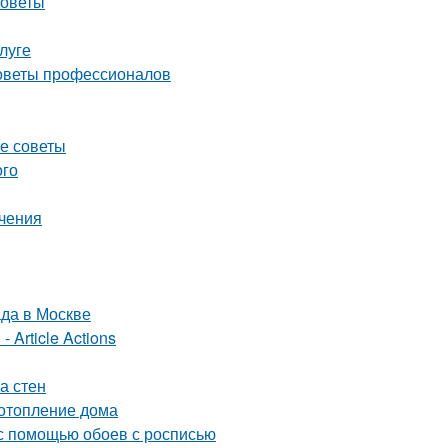
советы
луге
советы профессионалов
ие советы
ого
ичения
да в Москве
 Article Actions
а стен
 отопление дома
 с помощью обоев с росписью