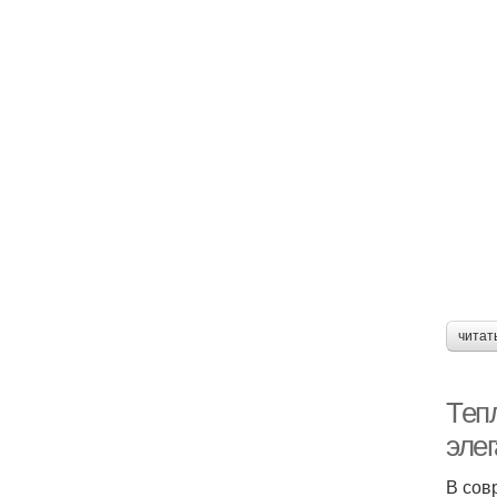
читат
Теп
эле
В сов