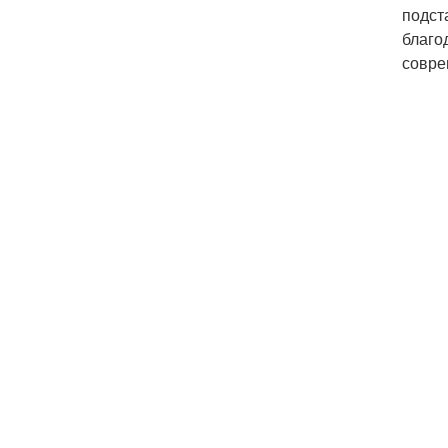
подст
благо
совре