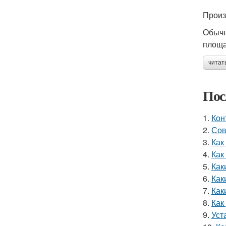
Произ
Обычн
площа
читат
Пос
1.
Кон
2.
Сов
3.
Как
4.
Как
5.
Как
6.
Как
7.
Как
8.
Как
9.
Уст