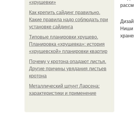
«хрущевки»
рассм
Как крепить сайдинг правильно.
Какие правила надо соблюдать при
Дизай
установке сайдинга
Ниши 
хране
Типовые планировки хрущево.
Планировка «хрущевка»: история
«хрущевской» планировки квартир
Почему у кротона опадают листья.
Другие причины увядания листьев
кротона
Металлический шпунт Ларсена:
характеристики и применение