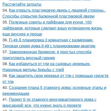
Рассчитайте затраты
34.
Как открыть пластиковую дверь с лицевой стороны..
Способы открытия балконной пластиковой двери
35.
Полезные советы и лайфхаки для кухни. 100
лайфхаков, которые сделают вашу кулинарную жизнь
еще вкуснее и проще
36.
П-49 Д планировка 3 комнатная с размерами.
Типовая серия дома II-49 с планировками квартир
37.
Замороженная брокколи: 4 простых способа
приготовить вкусный гарнир
38.
Как избавиться от тли на садовых деревьях.
Народные методы борьбы с тлей
39.
Как защитить свои деревья от тли с помощью средств
от тли
40.
Создание плана 5 этажного дома: основные этапы и
рекомендации
41.
Проект 5-ти этажного многоквартирного дома с
мансардой: все, что нужно знать о проекте