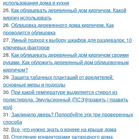
использования дома и кухни
25.
Как облицевать деревянный дом кирпичом. Какой
кирпич использовать
26.
Облицовка деревянного дома кирпичом. Как
проводится облицовка
27.
Умный подход к выбору шкафов для раздевалок: 10
ключевых факторов
28.
Как облицевать деревянный дом кирпичом своими
руками. Как обложить деревянный дом облицовочным
кирпичом?
29.
Защита табачных плантаций от вредителей:
основные меры и подходы
30.
При какой температуре выделяется стирол из
полистирола. Эмульсионный (ПСЭ)[править | править
код]
31.
Заклинило дверь? Попробуйте эти три проверенных
способа
32.
Все, что нужно знать о конеке на крыше дома
33.
Отопление конвекторами загородного дома.