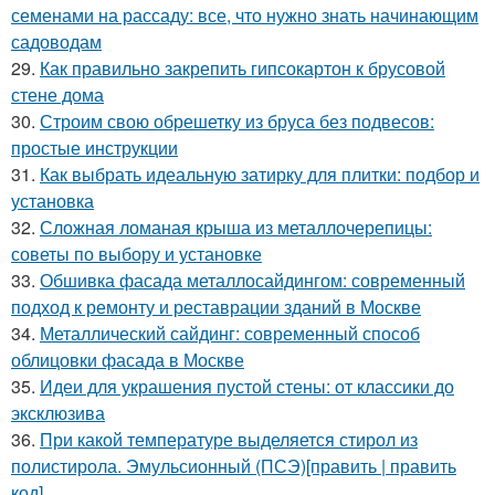
семенами на рассаду: все, что нужно знать начинающим
садоводам
29.
Как правильно закрепить гипсокартон к брусовой
стене дома
30.
Строим свою обрешетку из бруса без подвесов:
простые инструкции
31.
Как выбрать идеальную затирку для плитки: подбор и
установка
32.
Сложная ломаная крыша из металлочерепицы:
советы по выбору и установке
33.
Обшивка фасада металлосайдингом: современный
подход к ремонту и реставрации зданий в Москве
34.
Металлический сайдинг: современный способ
облицовки фасада в Москве
35.
Идеи для украшения пустой стены: от классики до
эксклюзива
36.
При какой температуре выделяется стирол из
полистирола. Эмульсионный (ПСЭ)[править | править
код]