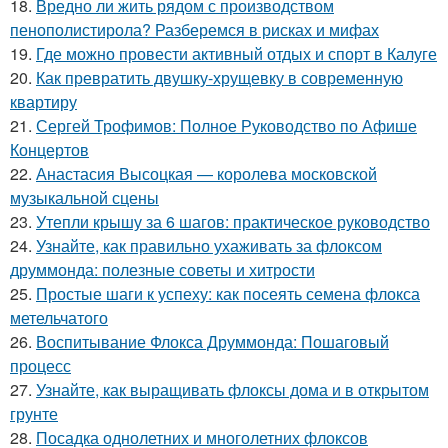
18.
Вредно ли жить рядом с производством
пенополистирола? Разберемся в рисках и мифах
19.
Где можно провести активный отдых и спорт в Калуге
20.
Как превратить двушку-хрущевку в современную
квартиру
21.
Сергей Трофимов: Полное Руководство по Афише
Концертов
22.
Анастасия Высоцкая — королева московской
музыкальной сцены
23.
Утепли крышу за 6 шагов: практическое руководство
24.
Узнайте, как правильно ухаживать за флоксом
друммонда: полезные советы и хитрости
25.
Простые шаги к успеху: как посеять семена флокса
метельчатого
26.
Воспитывание Флокса Друммонда: Пошаговый
процесс
27.
Узнайте, как выращивать флоксы дома и в открытом
грунте
28.
Посадка однолетних и многолетних флоксов