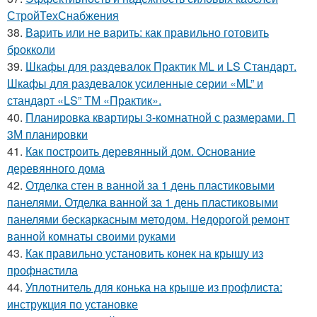
СтройТехСнабжения
38.
Варить или не варить: как правильно готовить
брокколи
39.
Шкафы для раздевалок Практик ML и LS Стандарт.
Шкафы для раздевалок усиленные серии «ML” и
стандарт «LS” ТМ «Практик».
40.
Планировка квартиры 3-комнатной с размерами. П
3М планировки
41.
Как построить деревянный дом. Основание
деревянного дома
42.
Отделка стен в ванной за 1 день пластиковыми
панелями. Отделка ванной за 1 день пластиковыми
панелями бескаркасным методом. Недорогой ремонт
ванной комнаты своими руками
43.
Как правильно установить конек на крышу из
профнастила
44.
Уплотнитель для конька на крыше из профлиста:
инструкция по установке